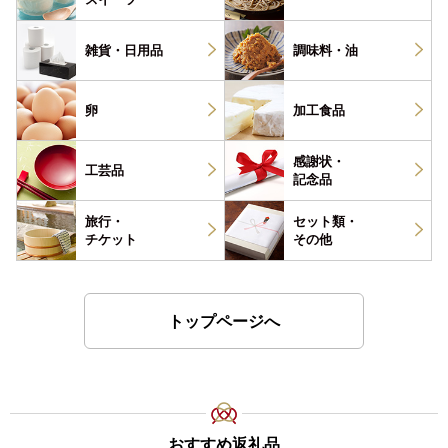
雑貨・
日用品
調味料・
油
卵
加工食品
感謝状・
工芸品
記念品
旅行・
セット類・
チケット
その他
トップページへ
おすすめ返礼品