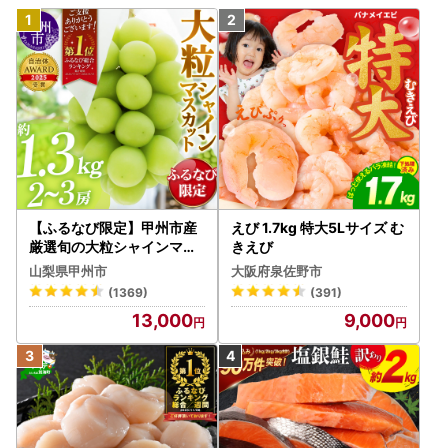
【ふるなび限定】甲州市産
えび 1.7kg 特大5Lサイズ む
厳選旬の大粒シャインマス
きえび
カット 約1.3kg 2～3房【2
山梨県甲州市
大阪府泉佐野市
026年発送】（MG）B12-
(1369)
(391)
472 FN-Limited-VO シャ
13,000
9,000
インマスカット フルーツ