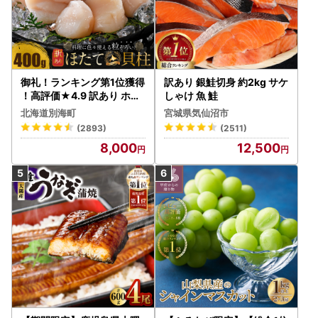
御礼！ランキング第1位獲得
訳あり 銀鮭切身 約2kg サケ
！高評価★4.9 訳あり ホタ
しゃけ 魚 鮭
テ 400g（ほたて 帆立 貝柱
北海道別海町
宮城県気仙沼市
冷凍 ）
(2893)
(2511)
8,000
12,500