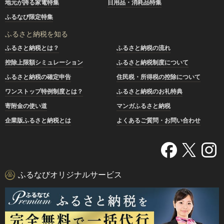
地元が誇る家電特集
日用品・消耗品特集
ふるなび限定特集
ふるさと納税を知る
ふるさと納税とは？
ふるさと納税の流れ
控除上限額シミュレーション
ふるさと納税制度について
ふるさと納税の確定申告
住民税・所得税の控除について
ワンストップ特例制度とは？
ふるさと納税のお礼特典
寄附金の使い道
マンガふるさと納税
企業版ふるさと納税とは
よくあるご質問・お問い合わせ
ふるなびオリジナルサービス