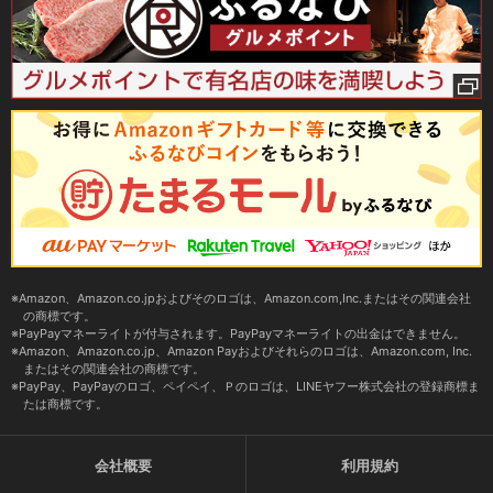
Amazon、Amazon.co.jpおよびそのロゴは、Amazon.com,Inc.またはその関連会社
の商標です。
PayPayマネーライトが付与されます。PayPayマネーライトの出金はできません。
Amazon、Amazon.co.jp、Amazon Payおよびそれらのロゴは、Amazon.com, Inc.
またはその関連会社の商標です。
PayPay、PayPayのロゴ、ペイペイ、Ｐのロゴは、LINEヤフー株式会社の登録商標ま
たは商標です。
会社概要
利用規約