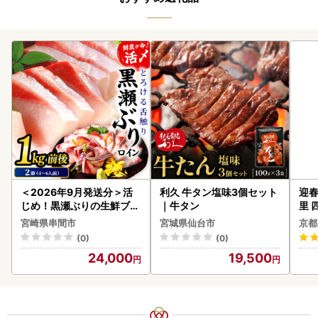
＜2026年9月発送分＞活
利久 牛タン塩味3個セット
迎春
じめ！黒瀬ぶりの生鮮ブリ
｜牛タン
里 
ロイン2節（1.0kg前後）_
20
宮崎県串間市
宮城県仙台市
京都
K001-012-2609
(0)
(0)
24,000
19,500