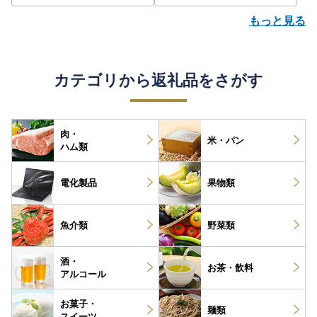
もっと見る
カテゴリから返礼品をさがす
肉・
米・パン
ハム類
電化製品
果物類
魚介類
野菜類
酒・
お茶・
飲料
アルコール
お菓子・
麺類
スイーツ