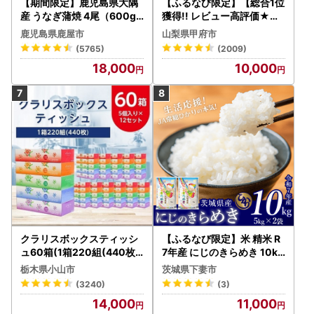
【期間限定】鹿児島県大隅
【ふるなび限定】【総合1位
産 うなぎ蒲焼 4尾（600g
獲得!! レビュー高評価★】
） KN007-004-04-cp18
〈2026年度配送分〉山梨
鹿児島県鹿屋市
山梨県甲府市
うなぎ 鰻 魚 惣菜 総菜
県産 シャインマスカット 2
(5765)
(2009)
～3房（1.0kg以上）シャイ
18,000
10,000
ン フルーツ FN-Limited-S
P
クラリスボックスティッシ
【ふるなび限定】米 精米 R
ュ60箱(1箱220組(440枚))
7年産 にじのきらめき 10kg
(5個入り×12セット)【配送
10月 FN-Limited-PR
栃木県小山市
茨城県下妻市
不可地域：離島・沖縄県】
(3240)
(3)
【1256759】
14,000
11,000