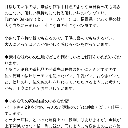
目指しているのは、母親が作る手料理のような毎日食べても飽き
のこない、優しい気持ちになれる優しい味のパンづくり。
Tummy Bakery（タミーベーカリー）は、長野県・北八ヶ岳の雄
大な自然に囲まれた、小さな町の小さなパン屋です。
小さな子を持つ親でもあるので、子供に喜んでもらえるパン。
大人にとってはどこか懐かしく感じるパンを作っています。
◆素朴な味わいの生地でどこか懐かしいとご好評をいただいてお
ります。
ふるさと納税の返礼品の発送先は長野県外がほとんどですので、
佐久穂町の信州サーモンを使ったパン、牛乳パン、おやきパンな
ど、信州の味、佐久穂の味を味わっていただけるようにと考えな
がら、丁寧に包んでお届けしています。
◆小さな町の家族経営の小さなお店
パートさん2名を含め、みんなが家族のように仲良く楽しく仕事し
ています。
オーナー店長、といった運営上の「役割」はありますが、全員が
上下関係ではなく横一列に並び、同じようにお客さまのことを第