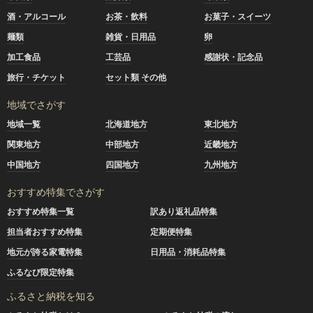
酒・アルコール
お茶・飲料
お菓子・スイーツ
麺類
雑貨・日用品
卵
加工食品
工芸品
感謝状・記念品
旅行・チケット
セット類 その他
地域でさがす
地域一覧
北海道地方
東北地方
関東地方
中部地方
近畿地方
中国地方
四国地方
九州地方
おすすめ特集でさがす
おすすめ特集一覧
訳あり返礼品特集
担当者おすすめ特集
定期便特集
地元が誇る家電特集
日用品・消耗品特集
ふるなび限定特集
ふるさと納税を知る