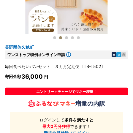
長野県佐久穂町
ワンストップ特例オンライン申請
e
ま
自
毎日食べたいパンセット ３カ月定期便〔TB-T502〕
36,000
寄附金額
エントリー＋チャージでマネー増量！
増量の内訳
ログインして
条件を満たすと
最大0円分獲得
できます！
新規会員登録／ログイン