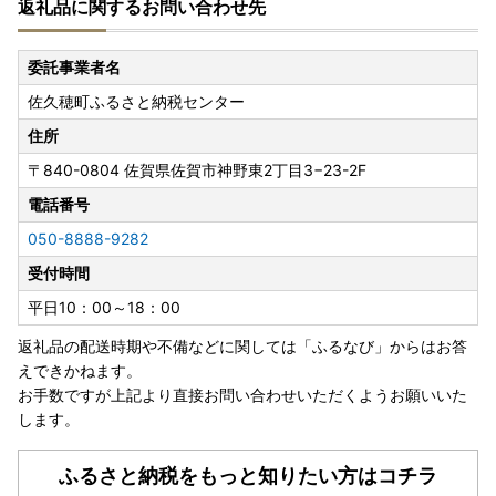
返礼品に関するお問い合わせ先
■クール便について
誠に申し訳ございませんが、
「クール便」の品物については
委託事業者名
離島への配送が承れません。
佐久穂町ふるさと納税センター
お申込み前にお選びいただく品物の温度帯のご確認をお願い
いたします。
住所
〒840-0804
佐賀県佐賀市神野東2丁目3−23-2F
■ふるさと納税の返礼品は一時所得に該当します
ふるさと納税寄付につきましては、経済的利益の無償の供与
電話番号
として行われており、返礼品の送付がある場合でも、ご寄付
050-8888-9282
をいただいた対価ではなく別途の行為となるため、ふるさと
受付時間
納税の返礼品は一時所得に該当します。
平日10：00～18：00
返礼品の配送時期や不備などに関しては「ふるなび」からはお答
えできかねます。
お手数ですが上記より直接お問い合わせいただくようお願いいた
します。
ふるさと納税をもっと知りたい方はコチラ