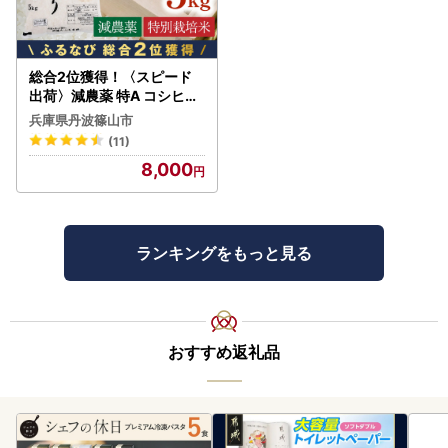
総合2位獲得！〈スピード
出荷〉減農薬 特A コシヒカ
リ 5kg 丹波篠山産 特別栽培
兵庫県丹波篠山市
米 こしひかり
(11)
8,000
ランキングをもっと見る
おすすめ返礼品