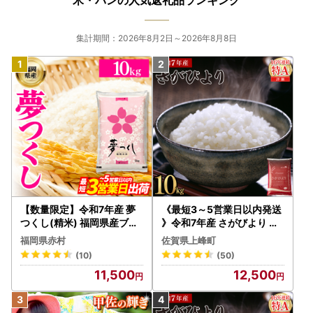
米・パンの人気返礼品ランキング
集計期間：2026年8月2日～2026年8月8日
【数量限定】令和7年産 夢
《最短3～5営業日以内発送
つくし(精米) 福岡県産ブラ
》令和7年産 さがびより 佐
ンド米 10kg (品番:3X11R7)
賀県産（精米）10kg
福岡県赤村
佐賀県上峰町
(10)
(50)
11,500
12,500