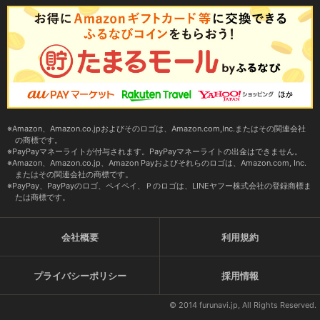
Amazon、Amazon.co.jpおよびそのロゴは、Amazon.com,Inc.またはその関連会社
の商標です。
PayPayマネーライトが付与されます。PayPayマネーライトの出金はできません。
Amazon、Amazon.co.jp、Amazon Payおよびそれらのロゴは、Amazon.com, Inc.
またはその関連会社の商標です。
PayPay、PayPayのロゴ、ペイペイ、Ｐのロゴは、LINEヤフー株式会社の登録商標ま
たは商標です。
会社概要
利用規約
プライバシーポリシー
採用情報
© 2014 furunavi.jp, All Rights Reserved.