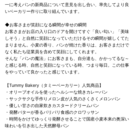
一に考えパンの新商品について意見を出し合い、率先してより良
いベーカリー作りに取り組んでいます。
◆お客さまが笑顔になる瞬間が幸せの瞬間
お客さまがお店の入り口のドアを開けてすぐ「良い匂い」「美味
しそう」と自然に笑顔になっていただけるその瞬間が嬉しくてた
まりません。小麦の香り、パンが焼けた香りは、お客さまだけで
なく私たち従業員を含めて笑顔にしてくれます。
そんな「パンの魔法」にお客さまも、自分達も、かかってるな～
と感じる時、自然と笑顔になっている時、つまり毎日。この仕事
をやっていて良かったと感じています。
【Tummy Bakery（タミーベーカリー）人気商品】
・オリーブオイルを使ったヘルシーな焼きカレーパン
・サックサクな手作りメロン皮が人気のさくさくメロンパン
・優しい甘さの自家炊きカスタードクリームパン
・発酵バターが香るパリパリ食感のクロワッサン
・時間をかけてゆっくり発酵させることで国産小麦本来の奥深い
味わいを引き出した天然酵母パン