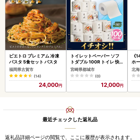
ピエトロ プレミアム 冷凍
トイレットペーパー ソフ
《1
パスタ 5食セット パスタ
トダブル 100R トイレ 快
ホ
速〔12-I5-TP100-R〕
( 
福岡県古賀市
宮崎県都城市
北海
クラ
(14)
(0)
贈答
24,000
12,000
御中
い 
ル 
02
最近チェックした返礼品
返礼品詳細ページの閲覧で、ここに履歴が表示されます。