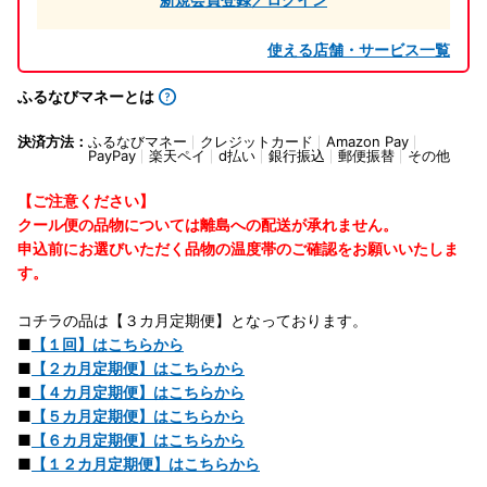
使える店舗・サービス一覧
ふるなびマネーとは
決済方法：
ふるなびマネー
クレジットカード
Amazon Pay
PayPay
楽天ペイ
d払い
銀行振込
郵便振替
その他
【ご注意ください】
クール便の品物については離島への配送が承れません。
申込前にお選びいただく品物の温度帯のご確認をお願いいたしま
す。
コチラの品は【３カ月定期便】となっております。
■
【１回】はこちらから
■
【２カ月定期便】はこちらから
■
【４カ月定期便】はこちらから
■
【５カ月定期便】はこちらから
■
【６カ月定期便】はこちらから
■
【１２カ月定期便】はこちらから