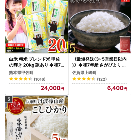
白米 精米 ブレンド米 甲佐
《最短発送(3~5営業日以内
の輝き 20kg 訳あり 令和7
)》令和7年産 さがびより 佐
年産 【価格改定ZS】
賀県産（精米）5kg
熊本県甲佐町
佐賀県上峰町
(1016)
(122)
24,000
6,400