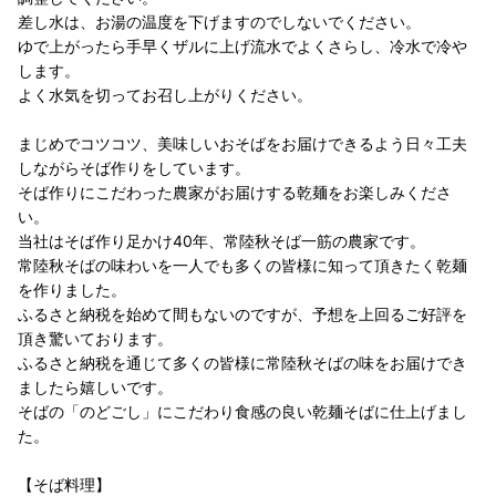
差し水は、お湯の温度を下げますのでしないでください。
ゆで上がったら手早くザルに上げ流水でよくさらし、冷水で冷や
します。
よく水気を切ってお召し上がりください。
まじめでコツコツ、美味しいおそばをお届けできるよう日々工夫
しながらそば作りをしています。
そば作りにこだわった農家がお届けする乾麺をお楽しみくださ
い。
当社はそば作り足かけ40年、常陸秋そば一筋の農家です。
常陸秋そばの味わいを一人でも多くの皆様に知って頂きたく乾麺
を作りました。
ふるさと納税を始めて間もないのですが、予想を上回るご好評を
頂き驚いております。
ふるさと納税を通じて多くの皆様に常陸秋そばの味をお届けでき
ましたら嬉しいです。
そばの「のどごし」にこだわり食感の良い乾麺そばに仕上げまし
た。
【そば料理】