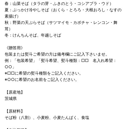
春：山菜そば（タラの芽・ふきのとう・コシアブラ・ウド）
夏：ぶっかけ冷やしそば（おくら・とろろ・大根おろし・なすの
素揚げ）
秋：野菜の天ぷらそば（サツマイモ・カボチャ・レンコン・舞
茸）
冬：けんちんそば、年越しそば
《贈答用》
包装または熨斗ご希望の方は備考欄にご記入下さいませ。
例：「包装希望」「熨斗希望、熨斗種類：□□ 名入れ希望：
○○」
※□□に希望の熨斗種類をご記入ください。
※○○に希望のお名前をご記入ください。
【原産地】
茨城県
【原材料】
そば粉（八割）、小麦粉、小麦たんぱく、食塩