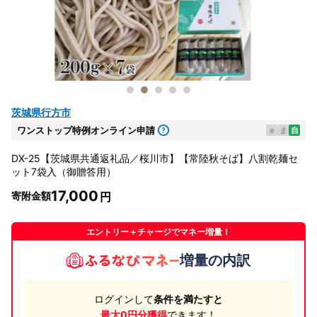
茨城県行方市
ワンストップ特例オンライン申請
e
ま
自
DX-25【茨城県共通返礼品／桜川市】【常陸秋そば】八割乾麺セ
ット7袋入（御贈答用）
17,000
寄附金額
エントリー＋チャージでマネー増量！
増量の内訳
ログインして
条件を満たすと
最大0円分獲得
できます！