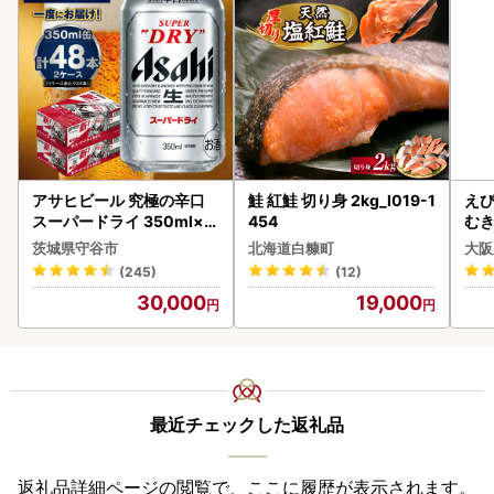
アサヒビール 究極の辛口
鮭 紅鮭 切り身 2kg_I019-1
えび
スーパードライ 350ml×4
454
む
8本 ビール
茨城県守谷市
北海道白糠町
大阪
(245)
(12)
30,000
19,000
最近チェックした返礼品
返礼品詳細ページの閲覧で、ここに履歴が表示されます。