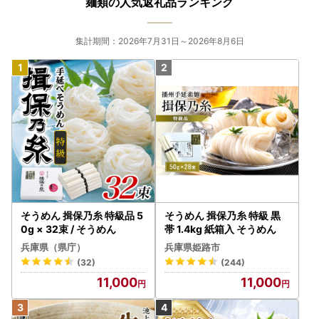
麺類の人気返礼品ランキング
集計期間：2026年7月31日～2026年8月6日
そうめん 揖保乃糸 特級品 5
そうめん 揖保乃糸 特級 黒
0g × 32束 / そうめん
帯 1.4kg 紙箱入 そうめん
兵庫県（県庁）
兵庫県姫路市
(32)
(244)
11,000
11,000