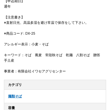
【申込期日】
通年
【注意書き】
※直射日光、高温多湿を避け常温で保存をして下さい。
※商品コード: DX-25
アレルギー表示：小麦・そば
キーワード：そば 蕎麦 常陸秋そば 乾麺 八割そば 贈答
手土産
事業者：有限会社イワセアグリセンター
カテゴリ
麺類
そば
容量