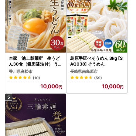
本家 池上製麺所 生うど
島原手延べそうめん 3kg [S
ん30食（鎌田醤油付） うど
AQ038] そうめん
ん
香川県高松市
長崎県南島原市
(10)
(59)
10,000
10,000