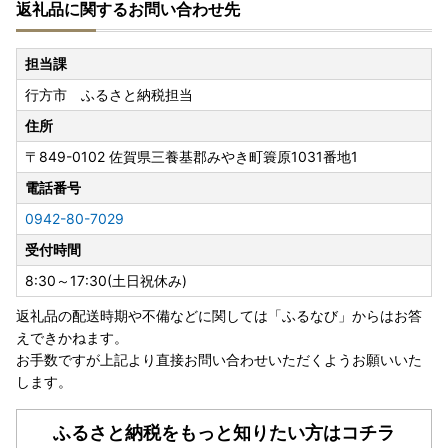
返礼品に関するお問い合わせ先
行方市ふるさと納税にて、返礼品配送を委託しているヤマト
運輸では、2023年6月1日（木）受付分から、下記の地域へ
担当課
のお届け日数および時間指定帯が変更となります。
行方市 ふるさと納税担当
賞味期限が短い一部返礼品（クール便配送）につきまして
は、下記対象地域含む一部地域へは配送できないこともござ
住所
いますので、予めご了承くださいますよう、お願い申し上げ
〒849-0102
佐賀県三養基郡みやき町簑原1031番地1
ます。
＜対象地域＞
電話番号
・島根県（松江市、安来市のみ対象）、広島県（福山市のみ
0942-80-7029
対象）、鳥取県、岡山県、徳島県、香川県、愛媛県、高知県
受付時間
■書類の送付について■
8:30～17:30(土日祝休み)
寄附金受領証明書、及びワンストップ特例申請書はお申し込
返礼品の配送時期や不備などに関しては「ふるなび」からはお答
み完了後、2週間から1ヶ月ほどでお送りいたします。
えできかねます。
※お申し込み状況により前後する場合がございます。あらか
お手数ですが上記より直接お問い合わせいただくようお願いいた
じめご了承ください。
します。
■寄附金税額控除に係る申告特例申請書（ワンストップ特例
申請書）の送付について ■
ふるさと納税をもっと知りたい方はコチラ