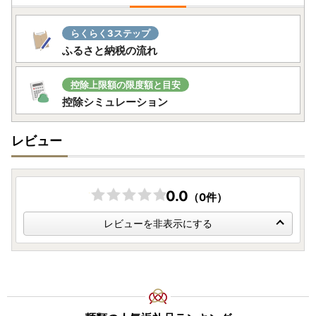
提出期限は、寄附翌年の1月10日必着です。添付書類と合わ
せて期限内に下記へご郵送下さい。
らくらく3ステップ
〒311-3892 茨城県行方市麻生1561番地9
ふるさと納税の流れ
行方市ふるさと応援寄附金事務局
（行方市企画部魅力発信課）
控除上限額の限度額と目安
控除シミュレーション
レビュー
0.0
（0件）
レビューを非表示にする