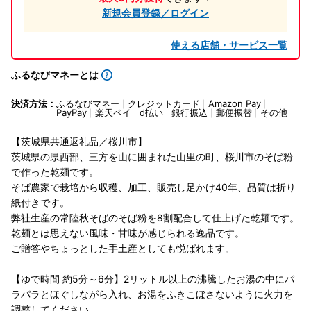
新規会員登録／ログイン
使える店舗・サービス一覧
ふるなびマネーとは
決済方法：
ふるなびマネー
クレジットカード
Amazon Pay
PayPay
楽天ペイ
d払い
銀行振込
郵便振替
その他
【茨城県共通返礼品／桜川市】
茨城県の県西部、三方を山に囲まれた山里の町、桜川市のそば粉
で作った乾麺です。
そば農家で栽培から収穫、加工、販売し足かけ40年、品質は折り
紙付きです。
弊社生産の常陸秋そばのそば粉を8割配合して仕上げた乾麺です。
乾麺とは思えない風味・甘味が感じられる逸品です。
ご贈答やちょっとした手土産としても悦ばれます。
【ゆで時間 約5分～6分】2リットル以上の沸騰したお湯の中にパ
ラパラとほぐしながら入れ、お湯をふきこぼさないように火力を
調整してください。