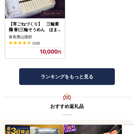
【宵ごねづくり】 三輪素
麺 誉(三輪そうめん ほま
れ) 2kg(50g×40束)
奈良県山添村
(29)
10,000
ランキングをもっと見る
おすすめ返礼品