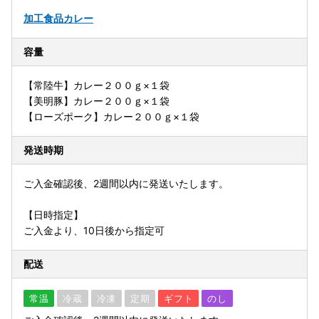
加工食品
カレー
容量
【常陸牛】カレー２００ｇ×１袋
【美明豚】カレー２００ｇ×１袋
【ローズポーク】カレー２００ｇ×１袋
発送時期
ご入金確認後、2週間以内に発送いたします。
【日時指定】
ご入金より、10日後から指定可
配送
常温
冷蔵
冷凍
定期
ギフト
のし