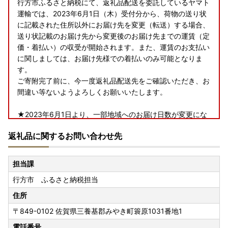
行方市ふるさと納税にて、返礼品配送を委託しているヤマト
運輸では、2023年6月1日（木）受付分から、荷物の送り状
に記載された住所以外にお届け先を変更（転送）する場合、
送り状記載のお届け先から変更後のお届け先までの運賃（定
価・着払い）の収受が開始されます。また、運賃のお支払い
に関しましては、お届け先様での着払いのみ可能となりま
す。
ご寄附完了前に、今一度返礼品配送先をご確認いただき、お
間違い等ないようよろしくお願いいたします。
★2023年6月1日より、一部地域へのお届け日数が変更にな
ります★
返礼品に関するお問い合わせ先
行方市ふるさと納税にて、返礼品配送を委託しているヤマト
運輸では、2023年6月1日（木）受付分から、下記の地域へ
担当課
のお届け日数および時間指定帯が変更となります。
行方市 ふるさと納税担当
賞味期限が短い一部返礼品（クール便配送）につきまして
は、下記対象地域含む一部地域へは配送できないこともござ
住所
いますので、予めご了承くださいますよう、お願い申し上げ
〒849-0102
佐賀県三養基郡みやき町簑原1031番地1
ます。
＜対象地域＞
電話番号