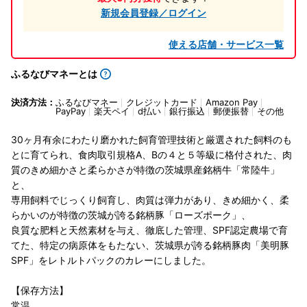
新規会員登録／ログイン
使える店舗・サービス一覧
ふるなびマネーとは
決済方法：
ふるなびマネー
クレジットカード
Amazon Pay
PayPay
楽天ペイ
d払い
銀行振込
郵便振替
その他
30ヶ月有余にわたり磨かれた飼育管理技術と厳選された飼料のも
とに育てられ、食肉取引規格A、Bの４と５等級に格付された、肉
質のきめ細かさと柔らかさが特徴の茨城県産銘柄牛「常陸牛」
と、
専用飼料でじっくり飼育し、肉質は弾力があり、きめ細かく、柔
らかいのが特徴の茨城が誇る銘柄豚「ローズポーク」、
良質な肥料と天然素材を与え、徹底した管理、SPF認定農場で育
てた、特定の病原体をもたない、茨城県が誇る銘柄豚肉「美明豚
SPF」をレトルトパックのカレーにしました。
【保存方法】
常温