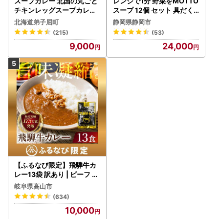
スープカレー 北国の丸ごと
レンジで1分 野菜をMOTTO
チキンレッグスープカレー
スープ 12個 セット 具だく
4個 3739
さんスープ 朝食 惣菜 国産
北海道弟子屈町
静岡県静岡市
野菜 常温保存
(215)
(53)
9,000
24,000
【ふるなび限定】飛騨牛カ
レー13袋 訳あり | ビーフ レ
トルト 訳あり DC006-CP
岐阜県高山市
01 FN-Limited-VO
(634)
10,000