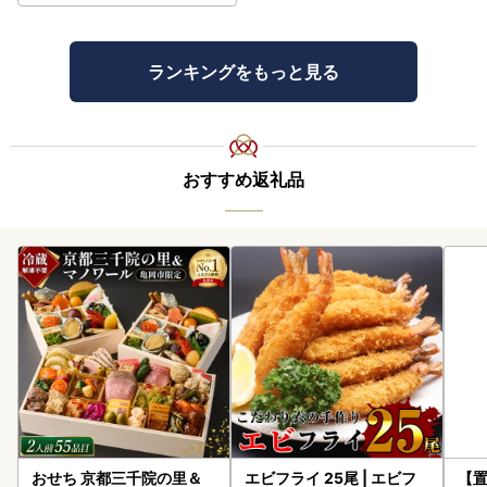
ランキングをもっと見る
おすすめ返礼品
おせち 京都三千院の里＆
エビフライ 25尾 | エビフ
【置