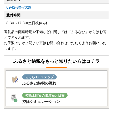
・島根県（松江市、安来市のみ対象）、広島県（福山市のみ
0942-80-7029
対象）、鳥取県、岡山県、徳島県、香川県、愛媛県、高知県
受付時間
■書類の送付について■
8:30～17:30(土日祝休み)
寄附金受領証明書、及びワンストップ特例申請書はお申し込
返礼品の配送時期や不備などに関しては「ふるなび」からはお答
み完了後、2週間から1ヶ月ほどでお送りいたします。
えできかねます。
※お申し込み状況により前後する場合がございます。あらか
お手数ですが上記より直接お問い合わせいただくようお願いいた
じめご了承ください。
します。
■寄附金税額控除に係る申告特例申請書（ワンストップ特例
申請書）の送付について ■
ふるさと納税をもっと知りたい方はコチラ
提出期限は、寄附翌年の1月10日必着です。添付書類と合わ
せて期限内に下記へご郵送下さい。
らくらく3ステップ
〒311-3892 茨城県行方市麻生1561番地9
ふるさと納税の流れ
行方市ふるさと応援寄附金事務局
（行方市企画部魅力発信課）
控除上限額の限度額と目安
控除シミュレーション