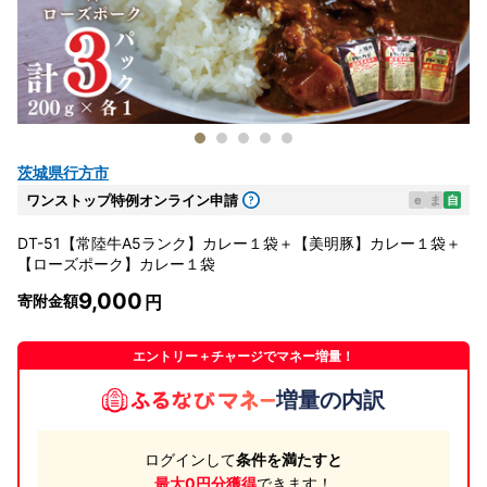
茨城県行方市
ワンストップ特例オンライン申請
e
ま
自
DT-51【常陸牛A5ランク】カレー１袋＋【美明豚】カレー１袋＋
【ローズポーク】カレー１袋
9,000
寄附金額
エントリー＋チャージでマネー増量！
増量の内訳
ログインして
条件を満たすと
最大0円分獲得
できます！