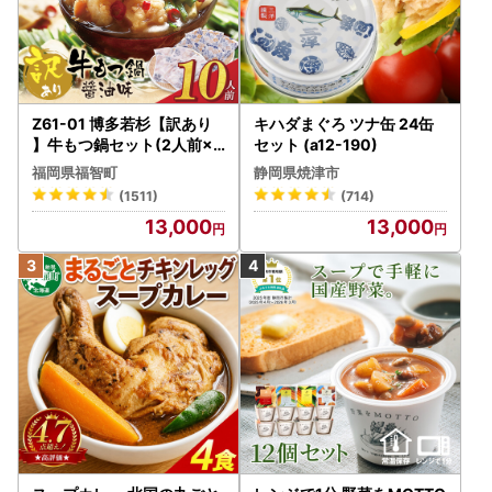
Z61-01 博多若杉【訳あり
キハダまぐろ ツナ缶 24缶
】牛もつ鍋セット(2人前×5
セット (a12-190)
) 10人前 もつ鍋
福岡県福智町
静岡県焼津市
(1511)
(714)
13,000
13,000