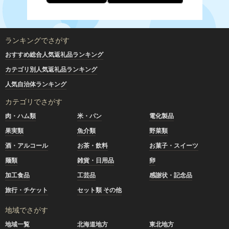
ランキングでさがす
おすすめ総合人気返礼品ランキング
カテゴリ別人気返礼品ランキング
人気自治体ランキング
カテゴリでさがす
肉・ハム類
米・パン
電化製品
果実類
魚介類
野菜類
酒・アルコール
お茶・飲料
お菓子・スイーツ
麺類
雑貨・日用品
卵
加工食品
工芸品
感謝状・記念品
旅行・チケット
セット類 その他
地域でさがす
地域一覧
北海道地方
東北地方