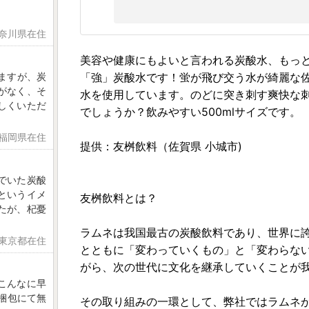
神奈川県在住
美容や健康にもよいと言われる炭酸水、もっ
「強」炭酸水です！蛍が飛び交う水が綺麗な
ますが、炭
がなく、そ
水を使用しています。のどに突き刺す爽快な
しくいただ
でしょうか？飲みやすい500mlサイズです。
 福岡県在住
提供：友桝飲料（佐賀県 小城市)
でいた炭酸
というイメ
友桝飲料とは？
たが、杞憂
ラムネは我国最古の炭酸飲料であり、世界に
 東京都在住
とともに「変わっていくもの」と「変わらな
がら、次の世代に文化を継承していくことが
こんなに早
梱包にて無
その取り組みの一環として、弊社ではラムネ