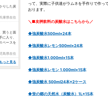
って、実際に子供達がラムネを手作りで作っ
かりした炭
おります。
 兵庫県在住
＼■友桝飲料の炭酸水はこちらから／
。買うと面
◆強炭酸水500ml×24本
手に入り、
スペースを
◆強炭酸水レモン500ml×24本
鹿児島県在住
◆強炭酸水1,000ml×15本
もっと見る
◆強炭酸水レモン 1,000ml×15本
◆強炭酸水 500ml24本×2ケース
◆蛍の郷の天然水（炭酸水）1L×15本