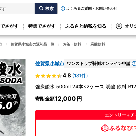
よくあるご質問・お問い合わせ
リでさがす
特集でさがす
ふるさと納税を知る
オリ
方
佐賀県小城市の返礼品一覧
お茶・飲料
炭酸飲料
佐賀県小城市
ワンストップ特例オンライン申請
4.8
(181件)
強炭酸水 500ml 24本×2ケース 炭酸 飲料 B12
12,000
寄附金額
エントリー＋チ