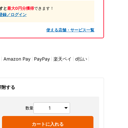
すと
最大0円分獲得
できます！
登録／ログイン
使える店舗・サービス一覧
Amazon Pay
PayPay
楽天ペイ
d払い
寄附する
数量
カートに入れる