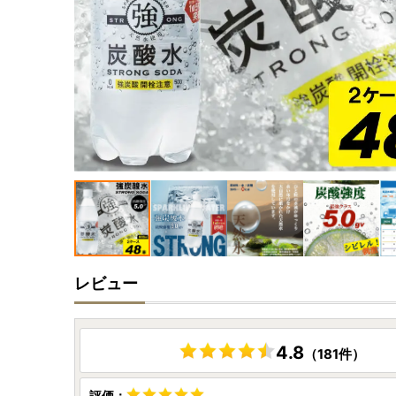
レビュー
4.8
（181件）