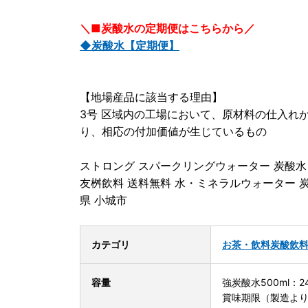
＼■炭酸水の定期便はこちらから／
◆炭酸水【定期便】
【地場産品に該当する理由】
3号 区域内の工場において、原材料の仕入れ
り、相応の付加価値が生じているもの
ストロング スパークリングウォーター 炭酸水 0
友桝飲料 送料無料 水・ミネラルウォーター 炭
県 小城市
カテゴリ
お茶・飲料
炭酸飲
容量
強炭酸水500ml：
賞味期限（製造より