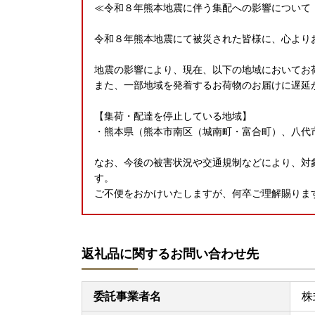
≪令和８年熊本地震に伴う集配への影響について（2
令和８年熊本地震にて被災された皆様に、心より
地震の影響により、現在、以下の地域においてお
また、一部地域を発着するお荷物のお届けに遅延
【集荷・配達を停止している地域】
・熊本県（熊本市南区（城南町・富合町）、八代
なお、今後の被害状況や交通規制などにより、対
す。
ご不便をおかけいたしますが、何卒ご理解賜りま
≪夏季休業期間中の配送について≫
返礼品に関するお問い合わせ先
・配送休止期間：8月8日（土）～8月16日（日）
※夏季休業期間中の配送は控えさせていただきま
委託事業者名
株
※サイト上に記載しております配送期間より前後