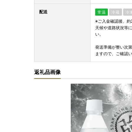
配送
常温
冷蔵
冷
※ご入金確認後、約
天候や道路状況等
い。
発送準備が整い次
ますので、ご確認
返礼品画像