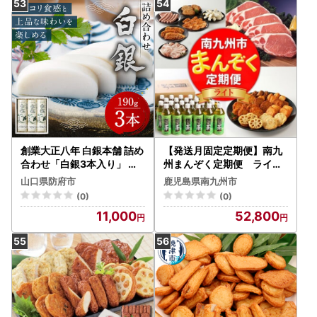
産 特産品
創業大正八年 白銀本舗 詰め
【発送月固定定期便】南九
合わせ「白銀3本入り」 株
州まんぞく定期便 ライト
式会社杉本利兵衛本店 山口
全4回【配送不可地域：離
山口県防府市
鹿児島県南九州市
県 防府市 A-A26 かまぼこ
島】【4014768】
(0)
(0)
蒲鉾 焼き抜き 練り物 白身
11,000
52,800
魚 老舗 山口名産 特産品 贈
り物 おつまみ