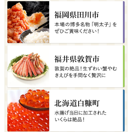
宮城県大崎市
【尾西のごはん】(和風/洋風)12個 災害・備蓄
ごはん 大崎市 尾西食品
08月08日(土) 23時53分
岩手県陸前高田市
2026年度上半期レビュー5つ星返礼品に選ばれ
ました！米崎(よねさき)りんご 品種おまかせ ...
08月08日(土) 23時06分
宮城県加美町
人気の無洗米♪味が自慢の宮城県産ひとめぼれ