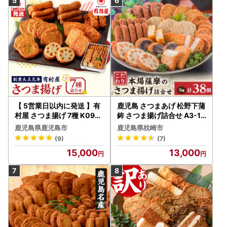
【 5営業日以内に発送 】有
鹿児島 さつまあげ 松野下蒲
村屋 さつま揚げ 7種 K094-
鉾 さつま揚げ詰合せ A3-18
002 スピード配送 最短 す
5E_薩摩揚げ 練り物 すり身
鹿児島県鹿児島市
鹿児島県枕崎市
ぐ届く お急ぎ
ギフト 贈り物 プレゼント
(9)
(7)
人気 送料無料_【配送不可
15,000
13,000
地域：離島】【1166728】