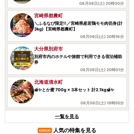
08月08日(土) 20時30分
宮崎県都農町
＼ふるなび限定!!／宮崎県産若鶏モモ肉切身(計
3kg)【宮崎県都農町】
08月08日(土) 20時16分
大分県別府市
別府市内のホテルや旅館で利用できる宿泊補助
券
08月08日(土) 20時01分
北海道清水町
🍯✨とか蜜 700g × 3本セット 計2.1kg🍯✨
08月08日(土) 19時55分
宮城県大崎市
一覧を見る
【尾西のごはん】(和風/洋風)12個 災害・備蓄
ごはん 大崎市 尾西食品
人気の特集を見る