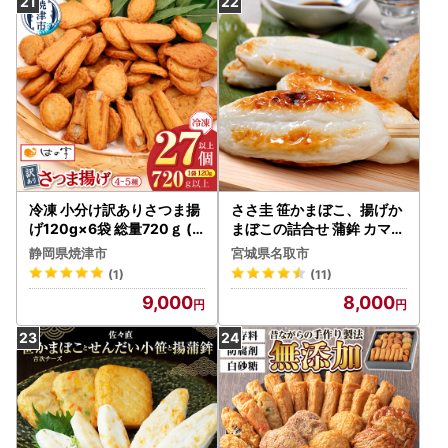
訳あり 加工品 料理 セット
冷蔵 九州 福岡県 柳川市
冷凍 小分け訳ありさつま揚
ささ圭 笹かまぼこ、揚げか
げ120g×6袋 総量720ｇ (a
まぼこの詰合せ 蒲鉾 カマボ
08-008)
コ
静岡県焼津市
宮城県名取市
(1)
(11)
9,000
8,000