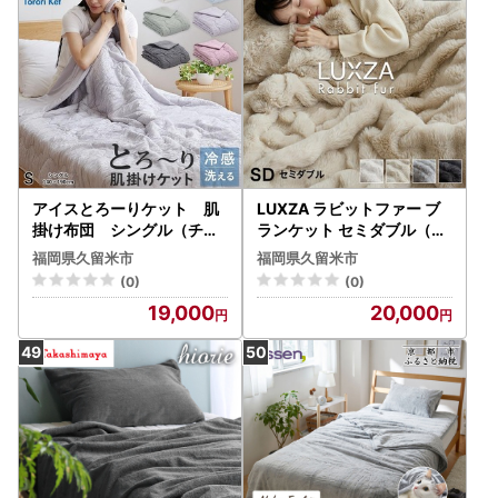
ヨン 吸湿 ポリエステル マ
イクロ 長繊維 ホコリ 出に
くい 清潔 送料無料 〔Qc05
5-mg〕
アイスとろーりケット 肌
LUXZA ラビットファー ブ
掛け布団 シングル（チャ
ランケット セミダブル（チ
コール）_アイス とろーり
ャコール）_LUXZA セミダ
福岡県久留米市
福岡県久留米市
ケット 肌掛け 布団 シング
ブル チャコール ひざ掛け
(0)
(0)
ル キルトケット ひんやり
毛布 もこもこ 洗える 高密
19,000
20,000
冷感 洗える 140 × 190cm
度 生地 静電気防止加工 お
夏 熱帯夜 とろーり 柔らか
取り寄せ 福岡県 久留米市
リバーシブル 掛け心地 レー
送料無料 〔Qc082-ch〕
ヨン 吸湿 ポリエステル マ
イクロ 長繊維 ホコリ 出に
くい 清潔 送料無料 〔Qc05
5-ch〕