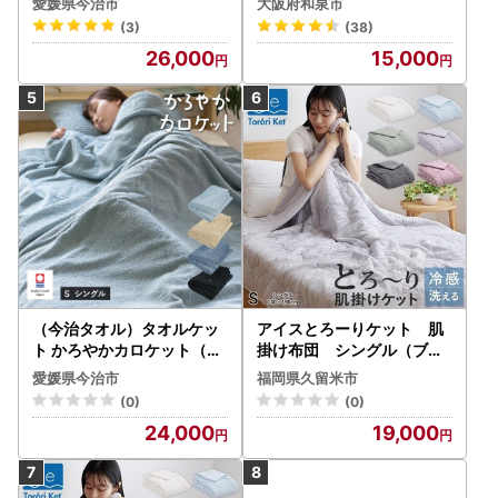
愛媛県今治市
大阪府和泉市
(3)
(38)
26,000
15,000
（今治タオル）タオルケッ
アイスとろーりケット 肌
ト かろやかカロケット（ス
掛け布団 シングル（ブル
カイグレー）
ー）_アイス とろーりケッ
愛媛県今治市
福岡県久留米市
ト 肌掛け 布団 シングル キ
(0)
(0)
ルトケット ひんやり 冷感
24,000
19,000
洗える 140 × 190cm 夏 熱
帯夜 とろーり 柔らか リバ
ーシブル 掛け心地 レーヨン
吸湿 ポリエステル マイクロ