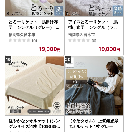
とろーりケット 肌掛け布
アイスとろーりケット 肌
団 シングル（グレー）_と
掛け布団 シングル（ライ
ろーりケット 肌掛け 布団
ラック）_アイス とろーり
福岡県久留米市
福岡県久留米市
シングル キルトケット 洗え
ケット 肌掛け 布団 シング
(0)
(0)
る 140 × 190cm バッグ入
ル キルトケット ひんやり
19,000
19,000
り とろーり 柔らか 掛け心
冷感 洗える 140 × 190cm
地 衛生的 春 夏 秋 最適 レー
夏 熱帯夜 とろーり 柔らか
ヨン 吸湿性 ひんやり ポリ
リバーシブル 掛け心地 レー
エステル マイクロ 長繊維
ヨン 吸湿 ポリエステル マ
ホコリ 出にくい 清潔 久留
イクロ 長繊維 ホコリ 出に
米市 送料無料 〔Qc051-gy
くい 清潔 送料無料 〔Qc05
〕
5-lc〕
軽やかなタオルケット(シン
（今治タオル） 上質無撚糸
グルサイズ)1枚【1693895
タオルケット 1枚 グレー
】