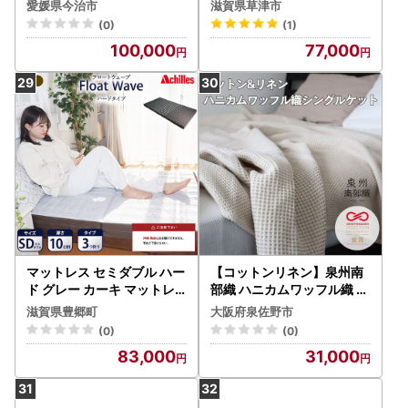
愛媛県今治市
滋賀県草津市
ワイン） [I000950WI]
(0)
(1)
100,000
77,000
マットレス セミダブル ハー
【コットンリネン】泉州南
ド グレー カーキ マットレ
部織 ハニカムワッフル織 シ
ス
ングルケット（生成）
滋賀県豊郷町
大阪府泉佐野市
(0)
(0)
83,000
31,000