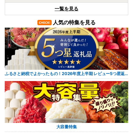
高知県土佐市
一覧を見る
美しい透かし模様！高級ポケットティッシュ
人気の特集を見る
08月07日(金) 12時08分
兵庫県加古川市
播磨メルカートのクリームチーズ
08月07日(金) 12時06分
福岡県筑紫野市
ふるさと納税でよかったもの！2026年度上半期 レビュー5つ星返礼品
やまや もつ鍋（あごだし醤油味）ちゃんぽん麺
付き！
08月07日(金) 12時05分
福岡県宇美町
福岡限定生産プレミアムいちじく【とよみつひ
め】
大容量特集
08月07日(金) 12時00分