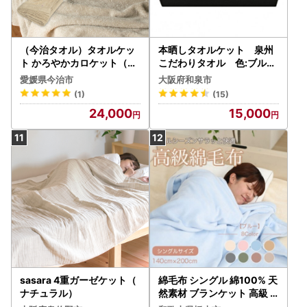
（今治タオル）タオルケッ
本晒しタオルケット 泉州
ト かろやかカロケット（グ
こだわりタオル 色:ブルー
レージュ）
【1210738】
愛媛県今治市
大阪府和泉市
(1)
(15)
24,000
15,000
sasara 4重ガーゼケット（
綿毛布 シングル 綿100% 天
ナチュラル）
然素材 ブランケット 高級
シール織 ブルー【1068731