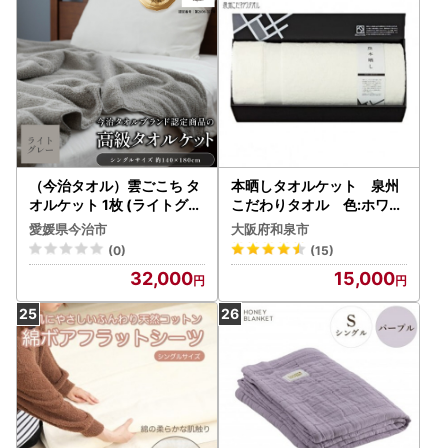
（今治タオル）雲ごこち タ
本晒しタオルケット 泉州
オルケット 1枚 (ライトグレ
こだわりタオル 色:ホワイ
ー)
ト【1210739】
愛媛県今治市
大阪府和泉市
(0)
(15)
32,000
15,000