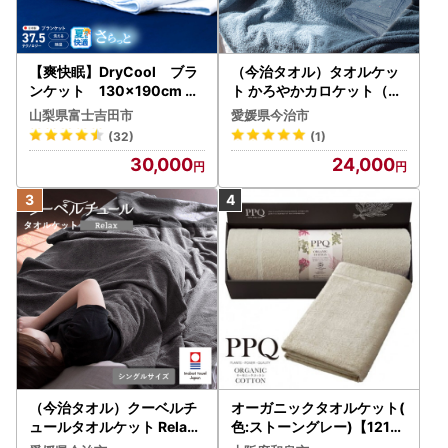
【爽快眠】DryCool ブラ
（今治タオル）タオルケッ
ンケット 130×190cm ブ
ト かろやかカロケット（ア
ランケット 毛布 寝具
ッシュブルー）
山梨県富士吉田市
愛媛県今治市
(32)
(1)
30,000
24,000
（今治タオル）クーベルチ
オーガニックタオルケット(
ュールタオルケット Relax
色:ストーングレー)【12113
（チャコールグレー）
46】