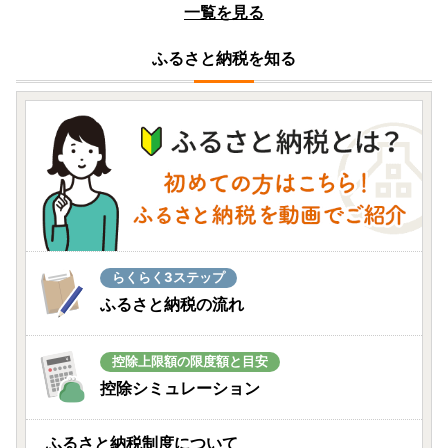
一覧を見る
宮崎県西都市
＜2026発送＞杉田農園 訳あり 西都市産 ご家庭
ふるさと納税を知る
用完熟マンゴー（２玉～3玉） 生産者直送 宮崎
08月07日(金) 12時00分
山形県高畠町
自家製味噌漬け 黒毛和牛
08月07日(金) 11時55分
佐賀県有田町
豪華定期便 金賞受賞 地酒 岩の蔵 宮の松 能古見
らくらく3ステップ
東一 焱杜 720ml×2本×3回 【佐嘉蔵屋】
ふるさと納税の流れ
08月07日(金) 11時34分
島根県雲南市
控除上限額の限度額と目安
【旬の味覚】甘みが広がる、雲南市産ブルーベ
控除シミュレーション
リー
08月07日(金) 11時33分
ふるさと納税制度について