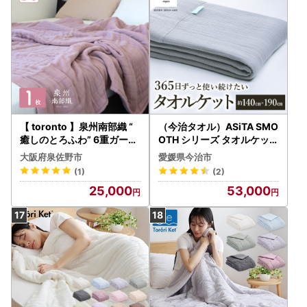
【 toronto 】泉州南部織 “
（今治タオル）ASiTA SMO
癒しのとろふわ” 6重ガーゼ
OTH シリーズ タオルケット
シングルケット（くすみ桜
１枚 ライトグレー
大阪府泉佐野市
愛媛県今治市
）
(1)
(2)
25,000
53,000