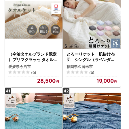
（今治タオルブランド認定
とろーりケット 肌掛け布
）プリマクラッセ タオルケ
団 シングル（ラベンダー
ット 1枚 （ベージュ） [I00
）_とろーりケット 肌掛け
愛媛県今治市
福岡県久留米市
3000KT1BE]
布団 シングル キルトケット
(0)
(0)
洗える 140 × 190cm バッ
28,500
19,000
グ入り とろーり 柔らか 掛
け心地 衛生的 春 夏 秋 最適
レーヨン 吸湿性 ひんやり
ポリエステル マイクロ 長繊
維 ホコリ 出にくい 清潔 久
留米市 送料無料 〔Qc051-l
v〕