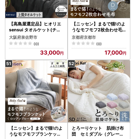
【高島屋選定品】ヒオリエ
【ニッセン】まるで猫!のよ
sensui タオルケット(チャ
うなモフモフ2枚合わせ毛
コール)
布(猫Feel)ダブル ロシアン
大阪府泉佐野市
京都府京都市
ブルー(グレー系)
(0)
(0)
33,000
17,000
【ニッセン】まるで猫!のよ
とろーりケット 肌掛け布
うなモフモフブランケット(
団 セミダブル（グレー）