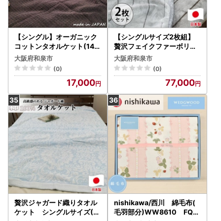
【シングル】オーガニック
【シングルサイズ2枚組】
コットンタオルケット(145
贅沢フェイクファーボリュ
×190cm)ブラウン OH-5
ーム毛布 M-9900-2P【15
大阪府和泉市
大阪府和泉市
774-BR【1417244】
07192】
(0)
(0)
17,000
77,000
贅沢ジャガード織りタオル
nishikawa/西川 綿毛布(
ケット シングルサイズ(14
毛羽部分)WW8610 FQ8