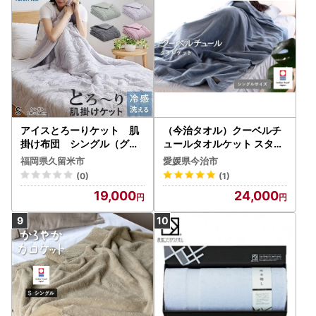
長繊維 ホコリ 出にくい 清
潔 送料無料 〔Qc055-bl〕
アイスとろーりケット 肌
（今治タオル）クーベルチ
掛け布団 シングル（グレ
ュールタオルケット スタン
ー）_アイス とろーりケッ
ダード（サックスブルー）
福岡県久留米市
愛媛県今治市
ト 肌掛け 布団 シングル キ
(0)
(1)
ルトケット ひんやり 冷感
19,000
24,000
洗える 140 × 190cm 夏 熱
帯夜 とろーり 柔らか リバ
ーシブル 掛け心地 レーヨン
吸湿 ポリエステル マイクロ
長繊維 ホコリ 出にくい 清
潔 送料無料 〔Qc055-gy〕