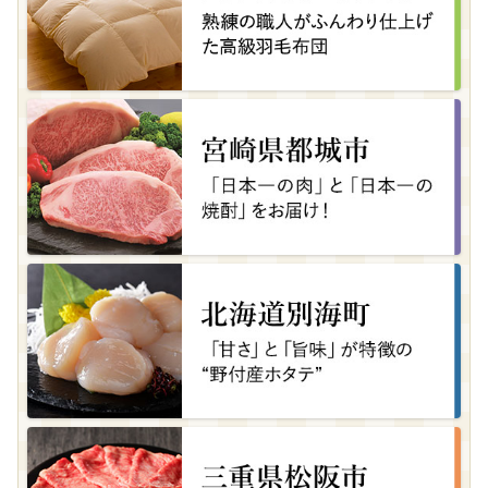
高知県土佐市
美しい透かし模様！高級ポケットティッシュ
08月07日(金) 12時08分
兵庫県加古川市
播磨メルカートのクリームチーズ
08月07日(金) 12時06分