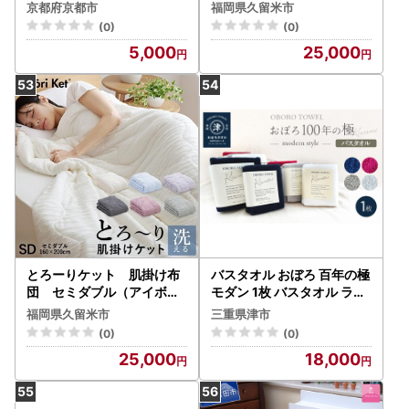
猫Feel) ロシアンブルー(グ
〔Qc052-gy〕
京都府京都市
福岡県久留米市
レー系)
(0)
(0)
5,000
25,000
とろーりケット 肌掛け布
バスタオル おぼろ 百年の極
団 セミダブル（アイボリ
モダン 1枚 バスタオル ラデ
ー） 〔Qc052-iv〕
ィッシュレッド
福岡県久留米市
三重県津市
(0)
(0)
25,000
18,000