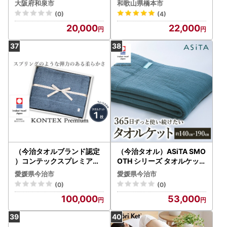
0×190cm)ブルー SNT-10
2601011 (S) P【154045
大阪府和泉市
和歌山県橋本市
T-BL【1526143】
4】
(0)
(4)
20,000
22,000
（今治タオルブランド認定
（今治タオル）ASiTA SMO
）コンテックスプレミアム
OTH シリーズ タオルケット
タオルケット １枚 ブルー
１枚 ブルーグレー
愛媛県今治市
愛媛県今治市
グレー 今治タオル タオル
(0)
(0)
ケット【IF05190BGY】
100,000
53,000