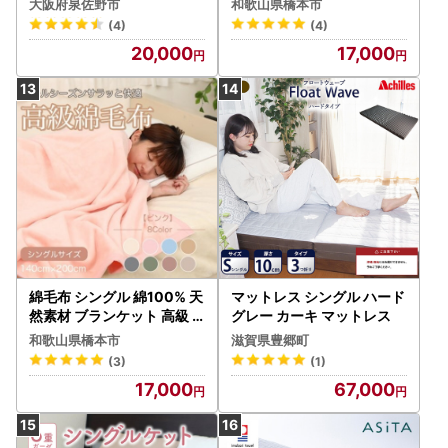
大阪府泉佐野市
和歌山県橋本市
】
(4)
(4)
20,000
17,000
綿毛布 シングル 綿100% 天
マットレス シングル ハード
然素材 ブランケット 高級
グレー カーキ マットレス
シール織 ピンク【106985
和歌山県橋本市
滋賀県豊郷町
2】
(3)
(1)
17,000
67,000