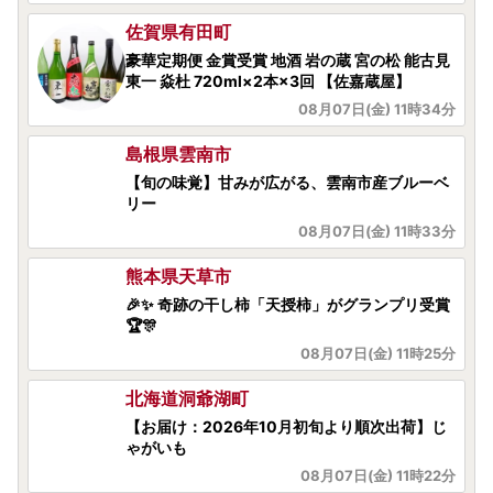
佐賀県有田町
豪華定期便 金賞受賞 地酒 岩の蔵 宮の松 能古見
東一 焱杜 720ml×2本×3回 【佐嘉蔵屋】
08月07日(金) 11時34分
島根県雲南市
【旬の味覚】甘みが広がる、雲南市産ブルーベ
リー
08月07日(金) 11時33分
熊本県天草市
🎉✨ 奇跡の干し柿「天授柿」がグランプリ受賞
🏆🎊
08月07日(金) 11時25分
北海道洞爺湖町
【お届け：2026年10月初旬より順次出荷】じ
ゃがいも
08月07日(金) 11時22分