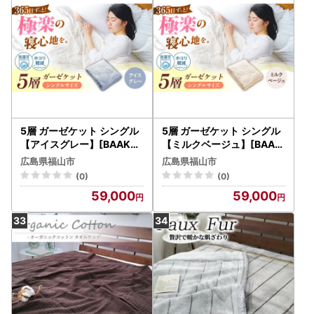
5層 ガーゼケット シングル
5層 ガーゼケット シングル
【アイスグレー】[BAAK07
【ミルクベージュ】[BAAK
4]肌掛け布団
075]肌掛け布団
広島県福山市
広島県福山市
(0)
(0)
59,000
59,000