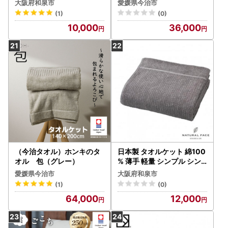
大阪府和泉市
愛媛県今治市
(1)
(0)
10,000
36,000
（今治タオル）ホンキのタ
日本製 タオルケット 綿100
オル 包（グレー）
% 薄手 軽量 シンプル シン
グルサイズ(色:スティープ
愛媛県今治市
大阪府和泉市
ルグレー)【1735720】
(1)
(0)
64,000
12,000