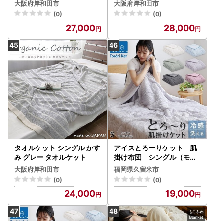
大阪府岸和田市
大阪府岸和田市
(0)
(0)
27,000
28,000
タオルケット シングル かす
アイスとろーりケット 肌
み グレー タオルケット
掛け布団 シングル（モス
グレー）_アイス とろーり
大阪府岸和田市
福岡県久留米市
ケット 肌掛け 布団 シング
(0)
(0)
ル キルトケット ひんやり
24,000
19,000
冷感 洗える 140 × 190cm
夏 熱帯夜 とろーり 柔らか
リバーシブル 掛け心地 レー