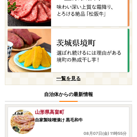
福岡県筑紫野市
やまや もつ鍋（あごだし醤油味）ちゃんぽん麺
付き！
08月07日(金) 12時05分
福岡県宇美町
福岡限定生産プレミアムいちじく【とよみつひ
め】
08月07日(金) 12時00分
宮崎県西都市
一覧を見る
＜2026発送＞杉田農園 訳あり 西都市産 ご家庭
用完熟マンゴー（２玉～3玉） 生産者直送 宮崎
自治体からの最新情報
08月07日(金) 12時00分
山形県高畠町
自家製味噌漬け 黒毛和牛
08月07日(金) 11時55分