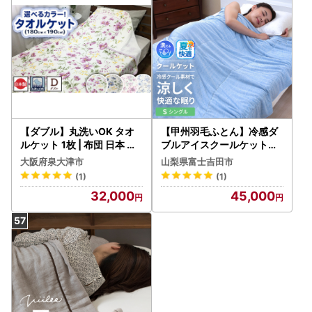
【ダブル】丸洗いOK タオ
【甲州羽毛ふとん】冷感ダ
ルケット 1枚 | 布団 日本 泉
ブルアイスクールケット（
大津 快眠 快適 熟睡 寝具 洗
シングル） 夏用 寝具
大阪府泉大津市
山梨県富士吉田市
える
(1)
(1)
32,000
45,000