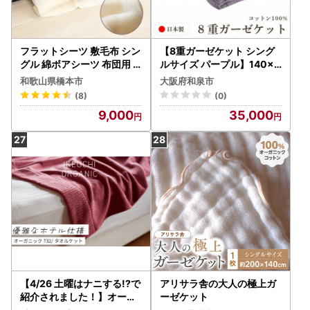
フラットシーツ 敷毛布 シン
【8重ガーゼケット シング
グル 綿ボアシーツ 布団用
ルサイズ パープル】140×2
コットン100% アイボリー
00cm 大阪府和泉市産【15
和歌山県橋本市
大阪府和泉市
【1019437】
02347】
(8)
(0)
9,000
35,000
【4/26 土曜はナニする!?で
アリサラ舎の大人の極上ガ
紹介されました！】オーガ
ーゼケット
ニック732 タオルケット（