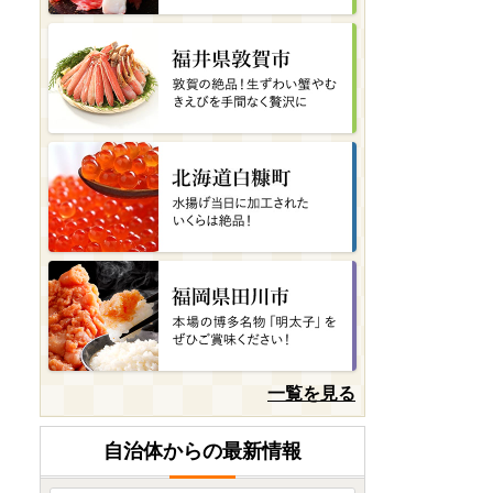
山形県酒田市
🍇秋の入口はもうすぐ！大
粒ブドウを頬張ろう😋🍇
08月07日(金) 12時14分
宮崎県美郷町
宮崎県産乾椎茸 どんこ
08月07日(金) 12時12分
長崎県長崎市
【7営業日以内発送】長崎五
島灘一汐干し 合計12枚
08月07日(金) 12時11分
長崎県平戸市
一覧を見る
長崎和牛ステーキリブロー
ス
自治体からの最新情報
08月07日(金) 12時09分