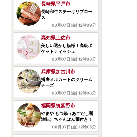
高知県土佐市
美しい透かし模様！高級ポ
ケットティッシュ
08月07日(金) 12時08分
兵庫県加古川市
播磨メルカートのクリーム
チーズ
08月07日(金) 12時06分
福岡県筑紫野市
やまや もつ鍋（あごだし醤
油味）ちゃんぽん麺付き！
08月07日(金) 12時05分
福岡県宇美町
福岡限定生産プレミアムい
ちじく【とよみつひめ】
08月07日(金) 12時00分