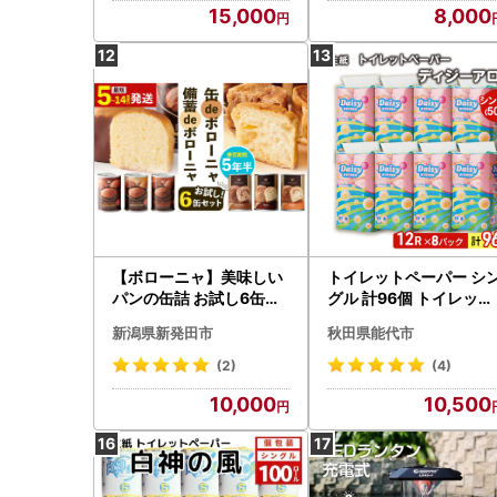
15,000
8,000
【ボローニャ】美味しい
トイレットペーパー シ
パンの缶詰 お試し6缶セ
グル 計96個 トイレット
ット ｜ 非常食 非常食
デイジーアロマ
新潟県新発田市
秋田県能代市
(2)
(4)
10,000
10,500