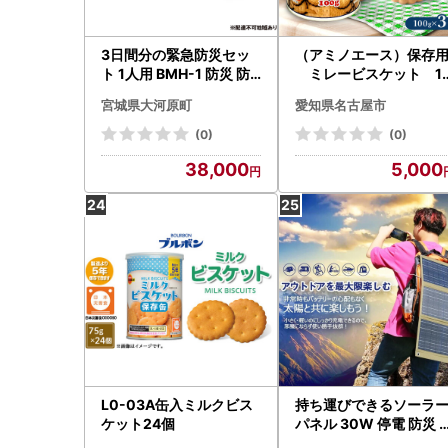
3日間分の緊急防災セッ
（アミノエース）保存
ト 1人用 BMH-1 防災 防
ミレービスケット 1
災グッズ 防災セット 防災
0g ３缶
宮城県大河原町
愛知県名古屋市
リュック 一人用 3日間避
難 ブラック 必要なもの
(0)
(0)
セット 避難グッズ 避難セ
38,000
5,000
ット 避難リュック 非常用
アイリスオーヤマ 防災士
監修 災害備蓄管理士監修
L0-03A缶入ミルクビス
持ち運びできるソーラ
ケット24個
パネル 30W 停電 防災 
災 災害 防犯 モバイルバ