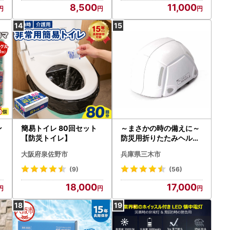
8,500
11,000
ン
簡易トイレ 80回セット
～まさかの時の備えに～
【防災トイレ】
防災用折りたたみヘルメ
ット ブルーム 1個（ホワ
大阪府泉佐野市
兵庫県三木市
イト）
(9)
(56)
18,000
17,000