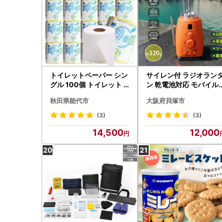
トイレットペーパー シン
サイレン付 ラジオラン
グル 100個 トイレット
ン 乾電池対応 モバイル
白神の風
ンタン LS40-F
秋田県能代市
大阪府貝塚市
(3)
(3)
14,500
12,000