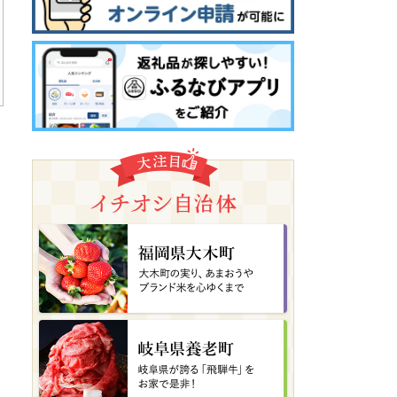
兵庫県三田市
やまびこ味噌
08月07日(金) 12時16分