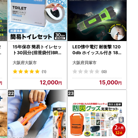
タ
15年保存 簡易トイレセッ
LED懐中電灯 耐衝撃 120
ラ
ト30回分(排泄袋付)BR-
0db ホイッスル付き 180
905 防災グッズ_OS111-
0LM 充電式 軽い 笛 ED-
大阪府大阪市
大阪府貝塚市
0001
8FZ
(1)
(0)
12,000
15,000