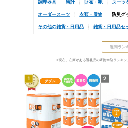
調理器具
時計
財布・鞄
スーツ
オーダースーツ
衣類・履物
防災グ
その他の雑貨・日用品
雑貨・日用品セ
週間ラン
※現在、在庫がある返礼品の寄附申込ランキングを