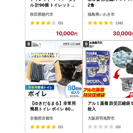
ル 計96個 トイレット バ
2食
スター
秋田県能代市
福島県いわき市
(5)
(36)
10,000
30,000
【ゆきだるまる】非常用
アルミ蒸着 防災圧縮袋 
簡易トイレ ポイレ 80回
枚入
分箱入り シンプルタイプ
京都府京都市
大阪府羽曳野市
(個包装無し) ｜京都 防災
グッズ 携帯トイレ
(5)
(0)