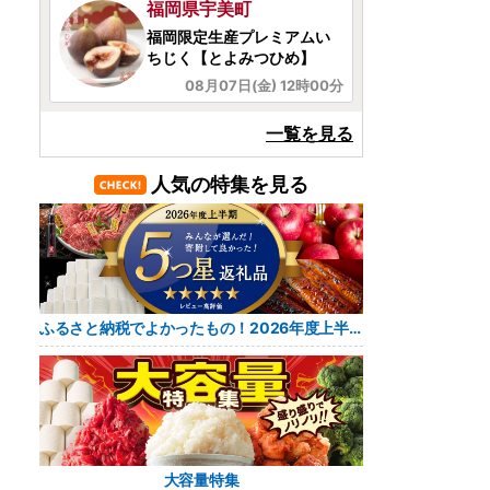
宮崎県西都市
＜2026発送＞杉田農園 訳あ
り 西都市産 ご家庭用完熟...
08月07日(金) 12時00分
兵庫県三田市
一覧を見る
やまびこ味噌
人気の特集を見る
08月07日(金) 12時16分
山形県酒田市
🍇秋の入口はもうすぐ！大
粒ブドウを頬張ろう😋🍇
ふるさと納税でよかったもの！2026年度上半期 レビュー5つ星返礼品
08月07日(金) 12時14分
宮崎県美郷町
宮崎県産乾椎茸 どんこ
08月07日(金) 12時12分
大容量特集