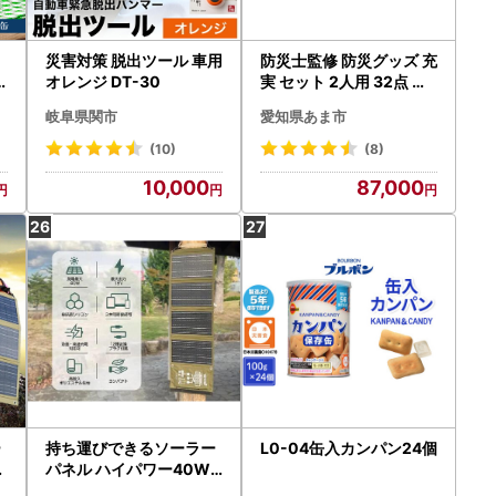
用
災害対策 脱出ツール 車用
防災士監修 防災グッズ 充
0
オレンジ DT-30
実 セット 2人用 32点 防
水 多機能リュック 20L
岐阜県関市
愛知県あま市
携帯トイレ 簡易トイレ 清
潔用品 ランタン 非常用持
(10)
(8)
ち出し袋 防災 防災用品
10,000
87,000
避難グッズ 災害セット 非
常用 避難 地震 災害 洪水
震災 被災 ナテック 送料
無料 愛知県 あま市
ー
持ち運びできるソーラー
L0-04缶入カンパン24個
防
パネル ハイパワー40W
停電 防災 防災 災害 防犯