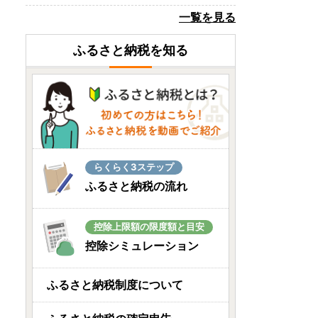
長崎県長崎市
一覧を見る
【7営業日以内発送】長崎五
島灘一汐干し 合計12枚
ふるさと納税を知る
08月07日(金) 12時11分
長崎県平戸市
長崎和牛ステーキリブロー
ス
08月07日(金) 12時09分
高知県土佐市
らくらく3ステップ
美しい透かし模様！高級ポ
ふるさと納税の流れ
ケットティッシュ
08月07日(金) 12時08分
控除上限額の限度額と目安
兵庫県加古川市
控除シミュレーション
播磨メルカートのクリーム
チーズ
ふるさと納税制度について
08月07日(金) 12時06分