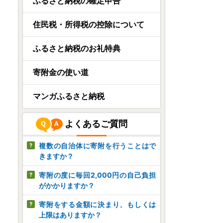
福岡県筑紫野市
ふるさと納税の確定申告
やまや もつ鍋（あごだし醤
油味）ちゃんぽん麺付き！
住民税・所得税の控除について
08月07日(金) 12時05分
ふるさと納税のお礼特典
福岡県宇美町
福岡限定生産プレミアムい
寄附金の使い道
ちじく【とよみつひめ】
08月07日(金) 12時00分
マンガふるさと納税
宮崎県西都市
よくあるご質問
＜2026発送＞杉田農園 訳あ
り 西都市産 ご家庭用完熟...
複数の自治体に寄附を行うことはで
08月07日(金) 12時00分
きますか？
寄附の度に毎回2,000円の自己負担
がかかりますか？
寄附をする金額に決まり、もしくは
上限はありますか？