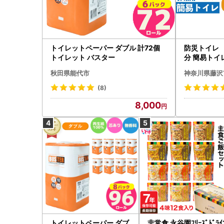
トイレットペーパー ダブル 計72個
防災トイレ 
トイレット バスター
分 簡易トイ
秋田県能代市
神奈川県藤沢
(8)
8,000
トイレットペーパー ダブ
非常食 永谷園ﾌﾘｰｽﾞﾄﾞﾗｲ