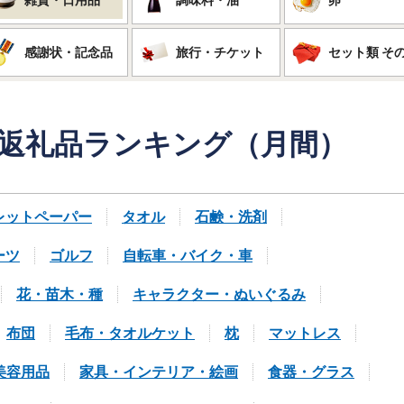
感謝状・記念品
旅行・チケット
セット類 そ
返礼品
ランキング（月間）
レットペーパー
タオル
石鹸・洗剤
ーツ
ゴルフ
自転車・バイク・車
花・苗木・種
キャラクター・ぬいぐるみ
布団
毛布・タオルケット
枕
マットレス
美容用品
家具・インテリア・絵画
食器・グラス