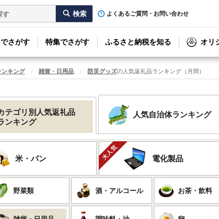
よくあるご質問・お問い合わせ
リでさがす
特集でさがす
ふるさと納税を知る
オリ
ランキング
雑貨・日用品
防災グッズ
の人気返礼品ランキング（月間）
カテゴリ別人気返礼品
人気自治体ランキング
ランキング
米・パン
電化製品
野菜類
酒・アルコール
お茶・飲料
雑貨・日用品
調味料・油
卵