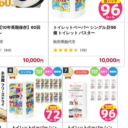
【10年長期保存】60回
トイレットペーパー シングル 計96
レ
個 トイレット バスター
市
秋田県能代市
(94)
(16)
10,000
10,000
1
トイレットペーパー シン
トイレットペーパー シン