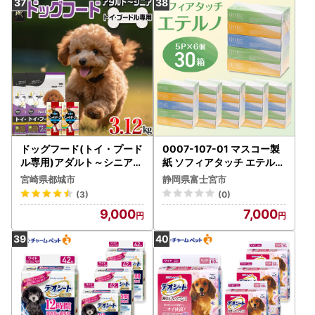
ドッグフード(トイ・プード
0007-107-01 マスコー製
ル専用)アダルト～シニア＆
紙 ソフィアタッチ エテルノ
霧島鶏3.12kg〔LG-3320
ティッシュペーパー 150組
宮崎県都城市
静岡県富士宮市
〕_(都城市) 国産総合栄養食
×5箱×6パック (30箱)
(3)
(0)
コラーゲン 月見草オイル グ
9,000
7,000
ルコサミン コンドロイチン