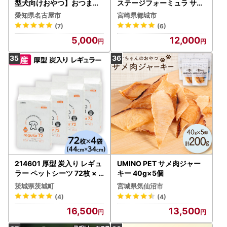
型犬向けおやつ】おつまみ
ステージフォーミュラ サー
アキレス 50g×2 無添加
モン(成犬用)1.8kg〔12-33
愛知県名古屋市
宮崎県都城市
手作り
01〕_(都城市) 犬用フード
(7)
(6)
ドライフード プロステージ
5,000
12,000
フォーミュラ 成犬用 ペット
フード
214601 厚型 炭入り レギュ
UMINO PET サメ肉ジャー
ラー ペットシーツ 72枚 × 4
キー 40g×5個
袋 国産 ペットシート 吸収
茨城県茨城町
宮城県気仙沼市
力抜群 ダブル消臭 抗菌剤配
(4)
(4)
合 345
16,500
13,500