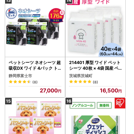
サノテック 静岡 富士市 [sf
024-005]
ペットシーツ ネオシーツ 超
214401 厚型 ワイド ペット
吸収DX ワイド 4パック ト
シーツ 40枚 × 4袋 国産 ペ
イレシーツ ペットシート 活
ットシート 343
静岡県富士市
茨城県茨城町
性炭 カーボン 消臭 超吸収
(8)
(8)
犬 トイレ システムトイレ
27,000
16,500
ペット用品 ペット 日用品
消耗品 コーチョー 富士市 [
sf002-090]