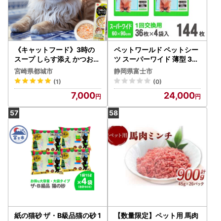
《キャットフード》3時の
ペットワールド ペットシー
スープ しらす添え かつおだ
ツ スーパーワイド 薄型 36
しスープ風※ポスト投函〔L
枚×4袋 青色 おしっこ トイ
宮崎県都城市
静岡県富士市
E-3306〕_(都城市) キャッ
レ すばやく 吸収 消臭 1回交
(1)
(0)
トフード しらす添え かつお
換 ワン 犬 いぬ まとめ買い
7,000
24,000
だし スープ風 南九州産鶏肉
ペット用 消耗 衛生 防災 備
水分補給
蓄 日本製 国産 SDGs サノテ
ック 静岡 富士市 [sf024-0
15]
紙の猫砂 ザ・B級品猫の砂 1
【数量限定】ペット用 馬肉