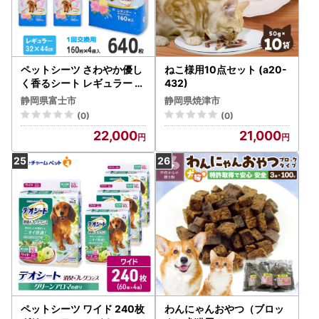
ペットシーツ さわやか優し
ねこ様用10点セット (a20-
く香るシート レギュラー 薄
432)
型 160枚×4袋 香り付き 青
静岡県富士市
静岡県焼津市
色 おしっこ トイレ トレー
(0)
(0)
ニング しつけ 吸収 消臭 1回
22,000
21,000
交換 ワン 犬 いぬ まとめ買
い ペット用 消耗 衛生 防災
備蓄 日本製 国産 SDGs 静岡
富士市 [sf024-010]
ペットシーツ ワイド 240枚
わんにゃんおやつ（ブロッ