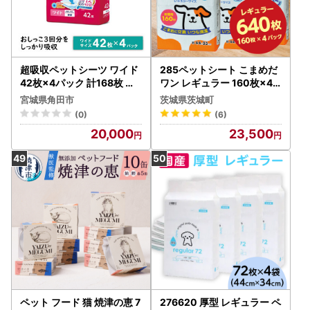
超吸収ペットシーツ ワイド
285ペットシート こまめだ
42枚×4パック 計168枚 ア
ワン レギュラー 160枚×4
イリスオーヤマ 抗菌 銀イオ
袋 クリーンワン ペットシー
宮城県角田市
茨城県茨城町
ン 超吸収 小型犬 CPS-42W
ツ 犬用 抗菌 こまめに交換
(0)
(6)
いつも清潔
20,000
23,500
ペット フード 猫 焼津の恵 7
276620 厚型 レギュラー ペ