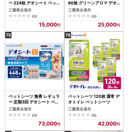
ー 224枚 デオシート ペット
80枚 グリーンアロマ デオ
シーツ
シート ペットシーツ
三重県名張市
三重県名張市
(0)
(0)
15,000
25,000
ペットシーツ 無香 レギュラ
ペットシーツ 120枚 通常 デ
ー 定期3回 デオシート ペッ
オトイレ ペットシーツ
トシーツ
三重県名張市
三重県名張市
(0)
(0)
73,000
42,000