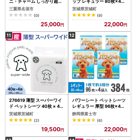
ニ・チャーム しっかり超吸
ップ レギュラー 80枚×4袋
収無香消臭 ワイド 【54枚×
クリーンワン ペットシーツ
三重県名張市
茨城県茨城町
4】 ペットシーツ
犬用 消臭 抗菌 炭シート ペ
(0)
(9)
ットシート
25,000
22,000
276619 薄型 スーパーワイ
パワーシート ペットシーツ
ド ペットシーツ 40枚 × 4袋
レギュラー 厚型 96枚×4袋
1回交換タイプ 国産 ペット
香り付き ユーカリ 青色 お
茨城県茨城町
静岡県富士市
シート 341
しっこ トイレ 吸収 消臭 抗
(2)
(6)
菌 3回分 ワン 犬 いぬ まと
19,500
22,000
め買い ペット用 消耗 衛生
防災 備蓄 日本製 国産 SDGs