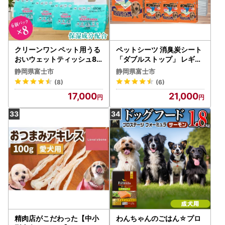
クリーンワン ペット用うる
ペットシーツ 消臭炭シート
おいウェットティッシュ80
「ダブルストップ」 レギュ
枚入6個パック×8袋 ノンア
ラー 320枚 (80枚×4パック
静岡県富士市
静岡県富士市
ルコール [sf002-240]
) しっかり吸収 消臭 抗菌 厚
(8)
(6)
型 ふんわり ペットシート
17,000
21,000
トイレシーツ 犬 ペット用品
日用品 消耗品 クリーンワン
富士市 [sf002-083]
精肉店がこだわった【中小
わんちゃんのごはん☆プロ