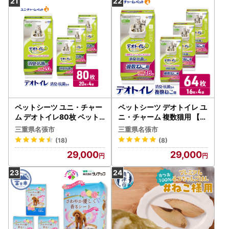
富士市 [sf002-084]
ペットシーツ ユニ・チャー
ペットシーツ デオトイレ ユ
ム デオトイレ80枚 ペット
ニ・チャーム 複数猫用 【16
シーツ
枚×4】 ペットシーツ
三重県名張市
三重県名張市
(18)
(8)
29,000
29,000