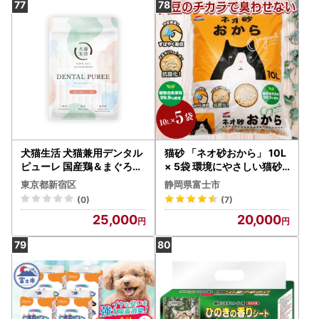
犬猫生活 犬猫兼用デンタル
猫砂 「ネオ砂おから」 10L
ピューレ 国産鶏＆まぐろ味
× 5袋 環境にやさしい猫砂
1袋(30包入) 0185-004-S
しっかり固まり後処理らく
東京都新宿区
静岡県富士市
07
らく 瞬間吸収 ペット用品
(0)
(7)
猫 ねこ ペット トイレ 消臭
25,000
20,000
植物由来原料99.9%使用 ト
イレに流せる 防災 備蓄 日
用品 消耗品 富士市 [sf002-
261]