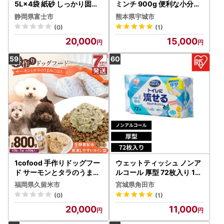
5L×4袋 紙砂 しっかり固ま
ミンチ 900g 便利な小分け
る 燃えるゴミ 水洗トイレ使
20パック入り
静岡県富士市
熊本県宇城市
用不可 消臭 ニャン 猫 ネコ
(0)
(1)
ねこ まとめ買い ペット用
20,000
15,000
消耗 衛生 防災 備蓄 日本製
国産 SDGs サノテック 静岡
富士市 [sf024-017]
1cofood 手作りドッグフー
ウェットティッシュ ノンア
ド サーモンとタラのうまみ
ルコール 厚型 72枚入り 10
ごはん 400g×2袋 〔Pf016
パック ウエットティッシュ
福岡県久留米市
宮城県角田市
〕
ペット用 厚手 無香料 流せ
(0)
(1)
る トイレに流せる 消臭剤配
20,000
11,000
合 NPWT 厚め ふんわり 散
歩 トイレ 掃除 しっかり拭