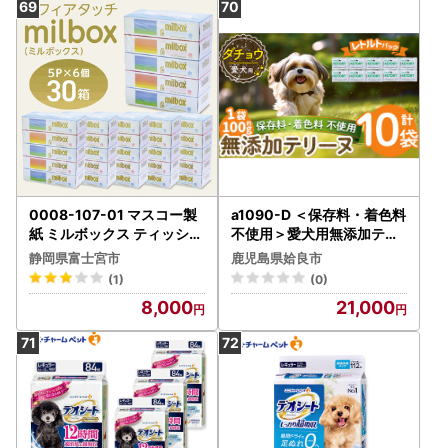
0008-107-01 マスコー製
a1090-D ＜保存料・着色料
紙 ミルボックス ティッシュ
不使用＞愛犬用無添加テリ
ペーパー 180組×5箱×6パ
ーヌ レトルトパック ダチョ
静岡県富士宮市
鹿児島県姶良市
ック (30箱)
ウテリーヌ10袋(1袋約100
(1)
(0)
g・合計約1kg)【Nフードサ
8,000
21,000
ービス】姶良市 ダチョウ テ
リーヌ 犬 ドッグ ペット フ
ード エサ レトルト おやつ
ごはん ご飯 間食 ご褒美