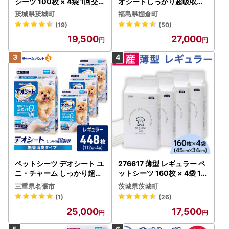
シーツ 100枚 × 4袋 1回交
オシートしっかり超吸収無
換タイプ 国産 ペットシート
香消臭タイプ レギュラー1
茨城県茨城町
福島県棚倉町
340
12枚×4(448枚)_ ペットシ
(19)
(50)
ーツ 犬 ドッグ 日用品 消耗
19,500
27,000
品 福島県 棚倉町 送料無料 _
【1043195】
ペットシーツ デオシート ユ
276617 薄型 レギュラー ペ
ニ・チャーム しっかり超吸
ットシーツ 160枚 × 4袋 1回
収無香消臭 レギュラー 【11
交換タイプ 国産 ペットシー
三重県名張市
茨城県茨城町
2枚×4】 ペットシーツ
ト 339
(1)
(26)
25,000
17,500