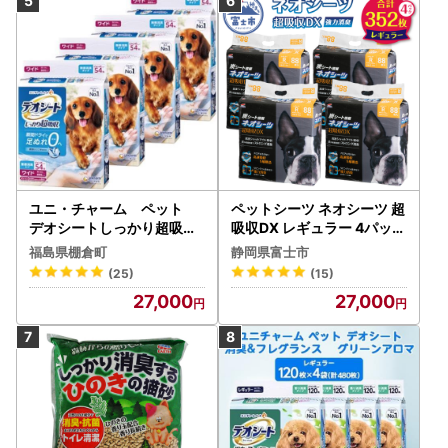
ユニ・チャーム ペット
ペットシーツ ネオシーツ 超
デオシートしっかり超吸収
吸収DX レギュラー 4パック
無香消臭タイプ ワイド54
消臭 ペット シーツ[sf002-
福島県棚倉町
静岡県富士市
枚×4(216枚)_ペットシーツ
089]
(25)
(15)
犬 ドッグ 日用品 消耗品 福
27,000
27,000
島県 棚倉町 送料無料_【10
43196】