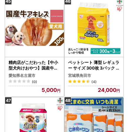
用品 消耗品 富士市 [sf002-
国産 SDGs サノテック 静岡
262]
富士市 [sf024-019]
精肉店がこだわった【中小
ペットシート 薄型 レギュラ
型犬向けおやつ】国産牛ア
ー サイズ 300枚 3パック ア
キレス 50g×2 無添加 手
イリスオーヤマ ES-N300
愛知県名古屋市
宮城県角田市
作り
クリーンペットシーツ トイ
(0)
(4)
レ おしっこシート トイレシ
5,000
24,000
ート ペットシーツ 消臭 脱
臭 抗菌 吸収 超吸収 超薄型
ペット用 犬 猫 使い切り 備
蓄 防災 宮城県 角田市