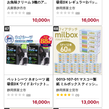
お魚味クリーム 3種のアソ
吸収DX レギュラー2パック
ートセット ペットフード
トイレシーツ ペットシート
兵庫県伊丹市
静岡県富士市
活性炭 カーボン 消臭 超吸
(0)
(0)
収 犬 ペット用品 ペット 消
10,000
16,000
耗品 コーチョー 富士市 [sf
002-366]
ペットシーツ ネオシーツ 超
0013-107-01 マスコー製
吸収DX ワイド 2パックトイ
紙 ミルボックス ティッシュ
レシーツ ペットシート 活性
ペーパー 180組×5箱×12パ
静岡県富士市
静岡県富士宮市
炭 カーボン 消臭 超吸収 犬
ック (60箱)
(0)
(1)
ペット用品 ペット 消耗品
16,000
13,000
コーチョー 富士市 [sf002-
367]