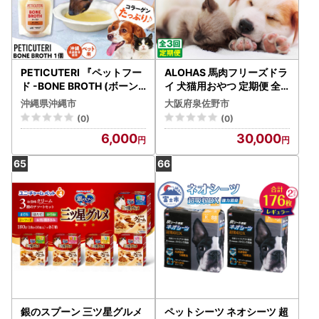
PETICUTERI 『ペットフー
ALOHAS 馬肉フリーズドラ
ド -BONE BROTH (ボーン
イ 犬猫用おやつ 定期便 全3
ブロス)- 』 ペットフード 6
回
沖縄県沖縄市
大阪府泉佐野市
000円 BCAD027
(0)
(0)
6,000
30,000
銀のスプーン 三ツ星グルメ
ペットシーツ ネオシーツ 超