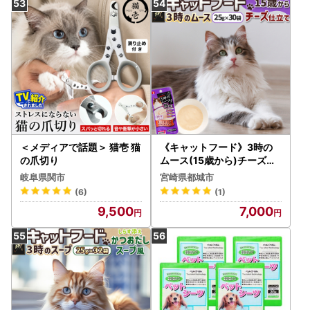
＜メディアで話題＞ 猫壱 猫
《キャットフード》3時の
の爪切り
ムース(15歳から)チーズ仕
立て※ポスト投函〔LE-330
岐阜県関市
宮崎県都城市
4〕キャットフード 15歳か
(6)
(1)
ら チーズ仕立て 長寿猫 健
9,500
7,000
康 食べやすさ とろ～り グ
ルコサミン DHA EPA オリ
ゴ糖配合