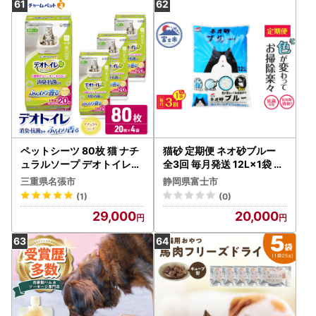
ける 舐めても安心 アイリス
オーヤマ 宮城県 角田市
ペットシーツ 80枚 猫 ナチ
猫砂 定期便 ネオ砂ブルー
ュラルソープ デオトイレ消
全3回 毎月発送 12L×1袋 環
臭・抗菌シート ペットシー
境に優しい 再生紙 色が変わ
三重県名張市
静岡県富士市
ツ
る 後処理簡単 銀イオン ト
(1)
(0)
イレに流せる しっかり固ま
29,000
20,000
る 抗菌 長時間消臭 燃やせ
る お掃除楽々 ペット用品
静岡県 富士市 [sf002-469
]