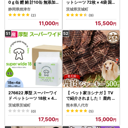
0ｇ缶 鰹 鮪 計10缶 無添加 (
ットシーツ 72枚 × 4袋 国産
a10-832)
ペットシート 342
静岡県焼津市
茨城県茨城町
(2)
(9)
11,000
15,500
276622 厚型 スーパーワイ
【 ペット家ヨシナガ 】TV
ド ペットシーツ 18枚 × 4袋
で紹介されました！ 鹿肉 ジ
国産 ペットシート 344
ャーキー 500g ジビエ 鹿 1
茨城県茨城町
熊本県八代市
00% ペットフード
(0)
(5)
17,500
15,000