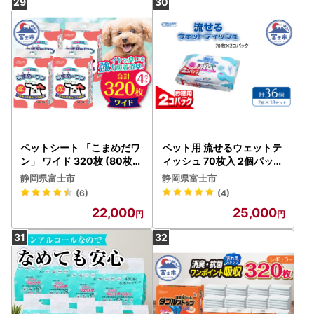
ペットシート 「こまめだワ
ペット用 流せるウェットテ
ン」 ワイド 320枚 (80枚×
ィッシュ 70枚入 2個パック
4パック) こまめに交換 いつ
×18袋 ノンアルコール PG
静岡県富士市
静岡県富士市
も清潔 抗菌 消臭 薄型 ペッ
・パラベン不使用 さわやか
(6)
(4)
トシーツ トイレシーツ ペッ
な石けんの香り クリーンワ
22,000
25,000
ト用品 ペット 犬 日用品 消
ン シーズイシハラ 富士市
耗品 クリーンワン 富士市 [
ペット用品 日用品 [sf002-
sf002-019]
239]