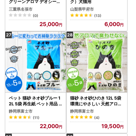
グリーンアロマ デオシート
ク）犬猫用
ペットシーツ
三重県名張市
山梨県甲府市
(0)
(13)
25,000
6,000
ペット 猫砂 ネオ砂ブルー 1
猫砂 ネオ砂ひのき 12L 5袋
2L 5袋 再生紙 ペット用品
環境にやさしい 天然アロマ
猫 [sf002-016]
瞬間消臭 ひのきの香り やさ
静岡県富士市
静岡県富士市
しく固まり 後処理らく 抗菌
(11)
(4)
トイレに流せる ネコ 猫 ペ
22,000
19,500
ット用品 ペット コーチョー
富士市 [sf002-017]