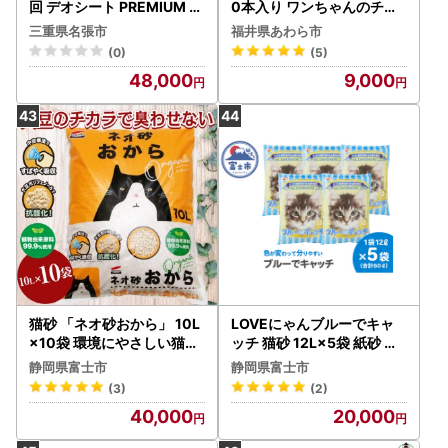
回 デオシート PREMIUM ペ
0本入り ワンちゃんのチキ
ットシーツ
ンジャーキー／ ペットフー
三重県名張市
福井県あわら市
ド チキン 犬用ペットフード
(0)
(5)
[aw044-a003]
48,000
9,000
猫砂 「ネオ砂おから」 10L
LOVEにゃんブルーでキャ
×10袋 環境にやさしい猫砂
ッチ 猫砂 12L×5袋 紙砂 色
しっかり固まり後処理らく
が青に変わる しっかり固ま
静岡県富士市
静岡県富士市
らく 瞬間吸収 ペット用品
る 燃えるゴミ 水洗トイレ使
(3)
(2)
猫 ねこ ペット トイレ 消臭
用不可 消臭 ニャン 猫 ネコ
40,000
20,000
植物由来原料99.9%使用 ト
ねこ まとめ買い ペット用
イレに流せる 防災 備蓄 日
消耗 衛生 防災 備蓄 日本製