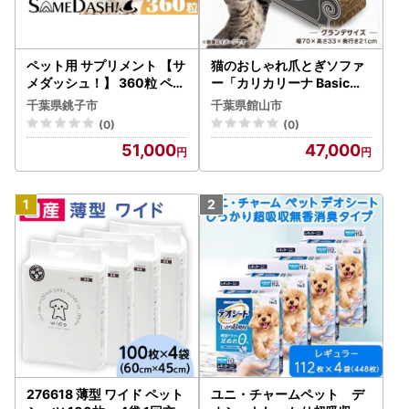
ペット用 サプリメント 【サ
猫のおしゃれ爪とぎソファ
メダッシュ！】 360粒 ペッ
ー「カリカリーナ Basic」
ト用 エイジングケア スクア
ハリウッドブラック グラ
千葉県銚子市
千葉県館山市
レン 99％以上配合 サプリ
ンデサイズ【1370885】
(0)
(0)
千葉県銚子市
51,000
47,000
276618 薄型 ワイド ペット
ユニ・チャームペット デ