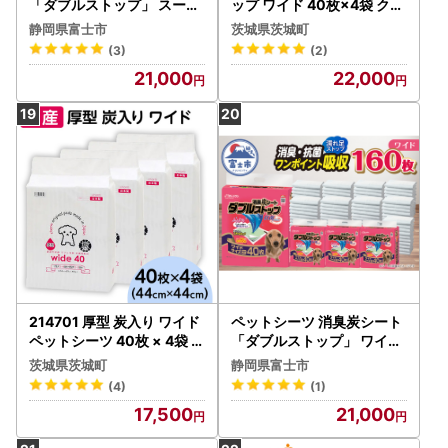
「ダブルストップ」 スーパ
ップ ワイド 40枚×4袋 クリ
ーワイド 64枚 (16枚×4パ
ーンワン ペットシーツ 犬用
静岡県富士市
茨城県茨城町
ック) しっかり吸収 消臭 抗
消臭 抗菌 炭シート ペット
(3)
(2)
菌 厚型 ふんわり ペットシ
シート
21,000
22,000
ート トイレシーツ 犬 ペッ
ト用品 日用品 消耗品 クリ
ーンワン 富士市 [sf002-0
85]
214701 厚型 炭入り ワイド
ペットシーツ 消臭炭シート
ペットシーツ 40枚 × 4袋 国
「ダブルストップ」 ワイド
産 ペットシート 吸収力抜群
160枚 (40枚×4パック) し
茨城県茨城町
静岡県富士市
ダブル消臭 抗菌剤配合 346
っかり吸収 消臭 抗菌 厚型
(4)
(1)
ふんわり ペットシート トイ
17,500
21,000
レシーツ 犬 ペット用品 日
用品 消耗品 クリーンワン