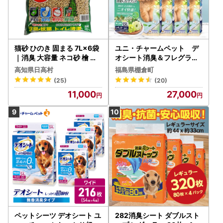
猫砂 ひのき 固まる 7L×6袋
ユニ・チャームペット デ
｜消臭 大容量 ネコ砂 檜 国
オシート消臭＆フレグラン
産 森林からの贈りもの
ス グリーンアロマの香り
高知県日高村
福島県棚倉町
レギュラー120枚×4_ペ
(25)
(20)
ットシーツ 犬 ドッグ 日用
11,000
27,000
品 消耗品 福島県 棚倉町 送
料無料_【1335572】
ペットシーツ デオシート ユ
282消臭シート ダブルスト