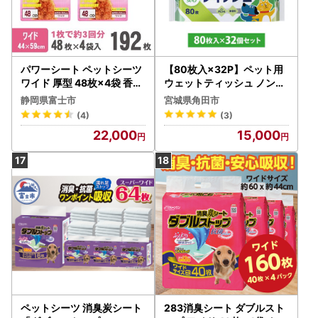
パワーシート ペットシーツ
【80枚入×32P】ペット用
ワイド 厚型 48枚×4袋 香り
ウェットティッシュ ノンア
付き ユーカリ 青色 おしっ
ルコール 無香料 アイリスオ
静岡県富士市
宮城県角田市
こ トイレ 吸収 消臭 抗菌 3
ーヤマ DPWT
(4)
(3)
回分 ワン 犬 いぬ まとめ買
22,000
15,000
い ペット用 消耗 衛生 防災
備蓄 日本製 国産 SDGs サノ
テック 静岡 富士市 [sf024-
004]
ペットシーツ 消臭炭シート
283消臭シート ダブルスト