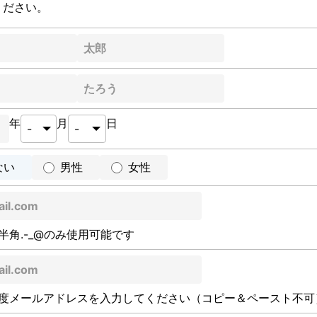
ください。
年
月
日
ない
男性
女性
半角.-_@のみ使用可能です
度メールアドレスを入力してください（コピー＆ペースト不可