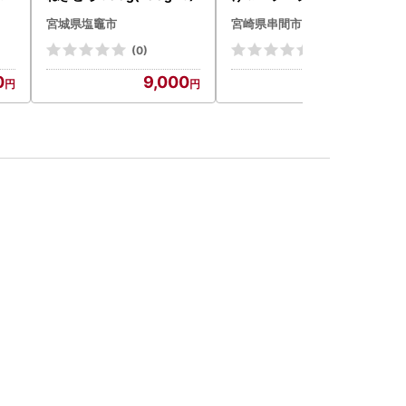
気
ももカット合計3kg_K043
宮城県塩竈市
宮崎県串間市
-009-2609
(0)
(0)
0
9,000
18,000