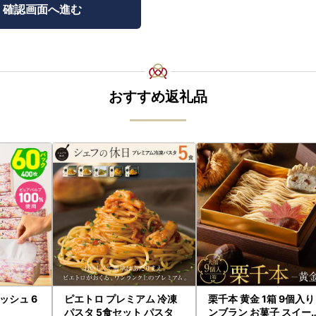
おすすめ返礼品
ッシュ 6
ピエトロ プレミアム 冷凍
栗千本 黄金 1箱 9個入り
パスタ 5食セット パスタ
ンブラン お菓子 スイー