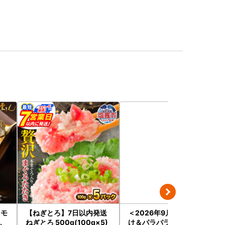
 モ
【ねぎとろ】7日以内発送
＜2026年9月発送＞小分
ツ
ねぎとろ 500g(100g×5)
け＆パラパラ！宮崎県産鶏