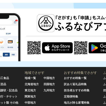
地域でさがす
おすすめ特集でさがす
加工食品
地域一覧
中国地方
おすすめ特集一覧
ふ
工芸品
北海道地方
四国地方
訳あり返礼品特集
ふ
感謝状・記念品
東北地方
九州地方
担当者おすすめ特集
控
旅行・チケット
関東地方
定期便特集
ふ
セット類 その他
中部地方
地元が誇る家電特集
ふ