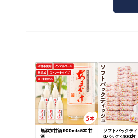
無添加甘酒 900ml×5本 甘
ソフトパックティ
酒
0パック×400枚