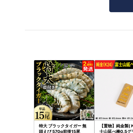
特大 ブラックタイガー 無
【置物】純金製(Ｋ
頭えび 570g前後15尾
士山延べ棒0.5グラ