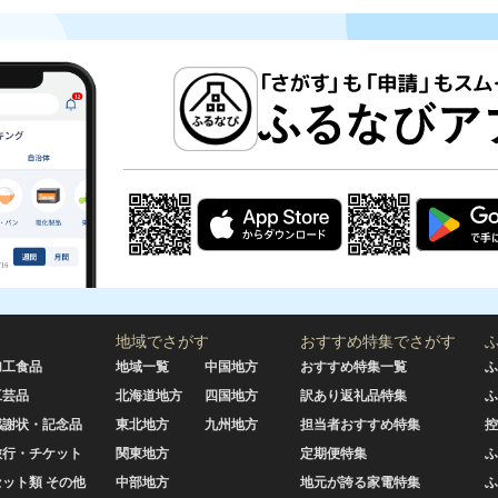
地域でさがす
おすすめ特集でさがす
加工食品
地域一覧
中国地方
おすすめ特集一覧
ふ
工芸品
北海道地方
四国地方
訳あり返礼品特集
ふ
感謝状・記念品
東北地方
九州地方
担当者おすすめ特集
控
旅行・チケット
関東地方
定期便特集
ふ
セット類 その他
中部地方
地元が誇る家電特集
ふ