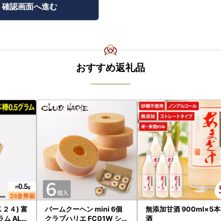
おすすめ返礼品
２４) 富
バームクーヘン mini 6個
無添加甘酒 900ml×5本
ム ALP
クラブハリエ FC01W シェ
酒