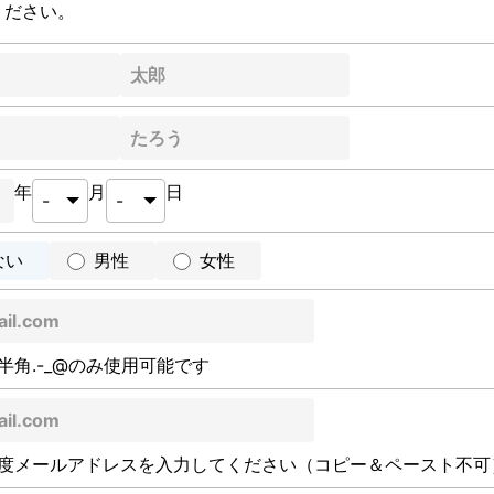
ください。
年
月
日
ない
男性
女性
半角.-_@のみ使用可能です
度メールアドレスを入力してください（コピー＆ペースト不可