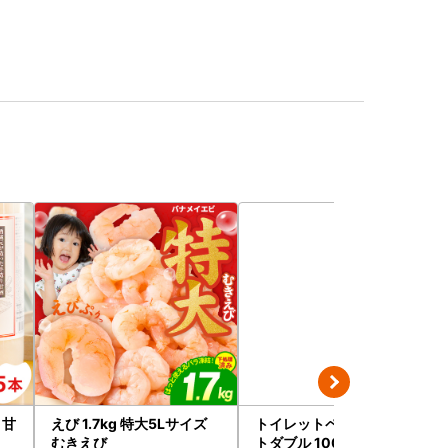
 甘
えび 1.7kg 特大5Lサイズ
トイレットペーパー ソフ
むきえび
トダブル 100R トイレ 快