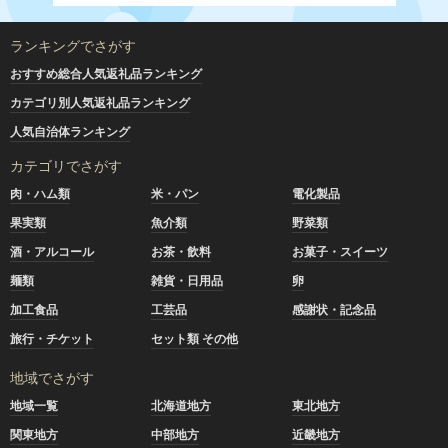
ランキングでさがす
おすすめ総合人気返礼品ランキング
カテゴリ別人気返礼品ランキング
人気自治体ランキング
カテゴリでさがす
肉・ハム類
米・パン
電化製品
果実類
魚介類
野菜類
酒・アルコール
お茶・飲料
お菓子・スイーツ
麺類
雑貨・日用品
卵
加工食品
工芸品
感謝状・記念品
旅行・チケット
セット類 その他
地域でさがす
地域一覧
北海道地方
東北地方
関東地方
中部地方
近畿地方