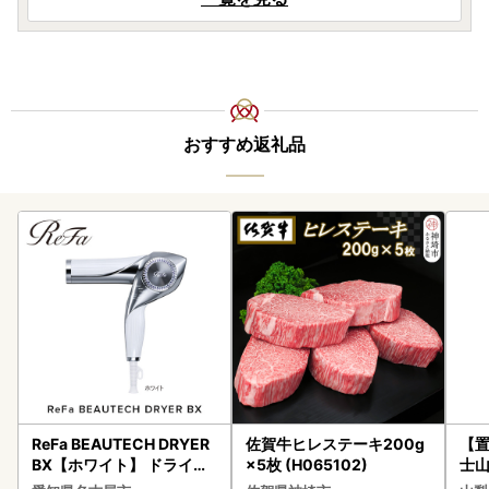
おすすめ返礼品
ReFa BEAUTECH DRYER
佐賀牛ヒレステーキ200g
【置
BX【ホワイト】 ドライヤ
×5枚 (H065102)
士山
ー 美容 家電 ドライヤー リ
180