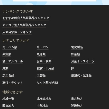
ランキングでさがす
おすすめ総合人気返礼品ランキング
カテゴリ別人気返礼品ランキング
人気自治体ランキング
カテゴリでさがす
肉・ハム類
米・パン
電化製品
果実類
魚介類
野菜類
酒・アルコール
お茶・飲料
お菓子・スイーツ
麺類
雑貨・日用品
卵
加工食品
工芸品
感謝状・記念品
旅行・チケット
セット類 その他
地域でさがす
地域一覧
北海道地方
東北地方
関東地方
中部地方
近畿地方