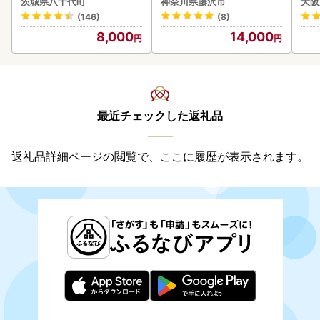
茨城県八千代町
神奈川県藤沢市
大阪
町
わ
(146)
(8)
8,000
14,000
最近チェックした返礼品
返礼品詳細ページの閲覧で、ここに履歴が表示されます。