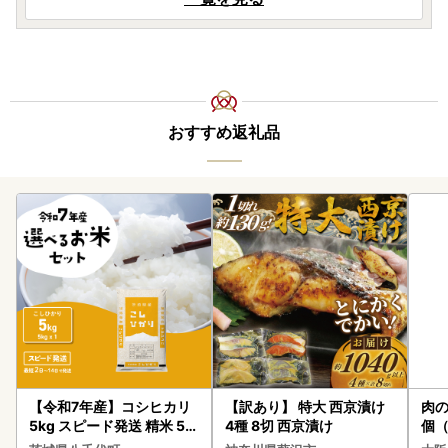
おすすめ返礼品
【令和7年産】コシヒカリ
【訳あり】 特大 西京漬け
肉の
5kg スピード発送 精米 5k
4種 8切 西京漬け
個（
g x 1袋 白米 茨城県 八千代
ーグ