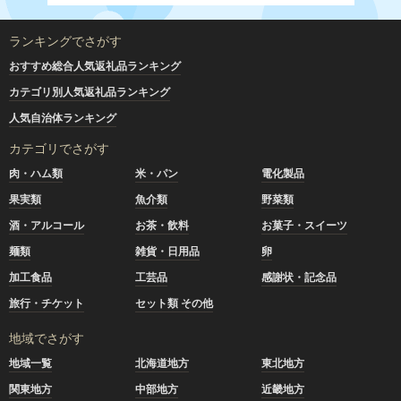
ランキングでさがす
おすすめ総合人気返礼品ランキング
カテゴリ別人気返礼品ランキング
人気自治体ランキング
カテゴリでさがす
肉・ハム類
米・パン
電化製品
果実類
魚介類
野菜類
酒・アルコール
お茶・飲料
お菓子・スイーツ
麺類
雑貨・日用品
卵
加工食品
工芸品
感謝状・記念品
旅行・チケット
セット類 その他
地域でさがす
地域一覧
北海道地方
東北地方
関東地方
中部地方
近畿地方