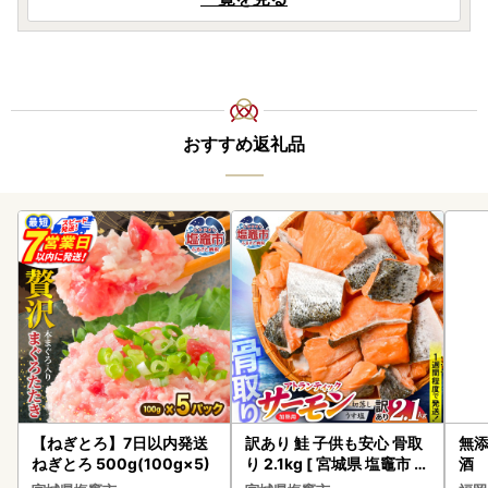
おすすめ返礼品
【ねぎとろ】7日以内発送
訳あり 鮭 子供も安心 骨取
無添
ねぎとろ 500g(100g×5)
り 2.1kg [ 宮城県 塩竈市 ]
酒
鮭