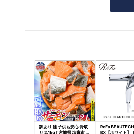
訳あり 鮭 子供も安心 骨取
ReFa BEAUTEC
り 2.1kg [ 宮城県 塩竈市 ]
BX【ホワイト】 