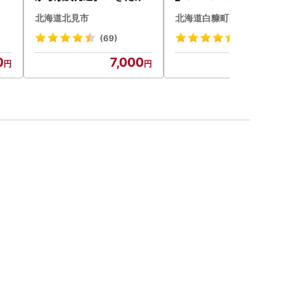
らい産 玉ねぎ Lサイズ 10k
北海道北見市
北海道白糠町
g ( タマネギ たまねぎ 野菜
)【210-0003-2026】
(69)
(4708)
0
7,000
15,000