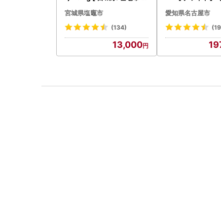
鮭
ー 美容 家電 ドラ
宮城県塩竈市
愛知県名古屋市
ファ
(134)
(19
13,000
19