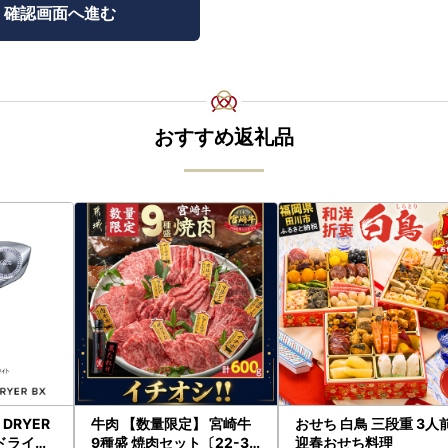
おすすめ返礼品
H DRYER
牛肉 【数量限定】 宮崎牛
おせち 白鳥 三段重 3人
ドライヤ
9種盛 焼肉セット〔22-31
迎春おせち料理