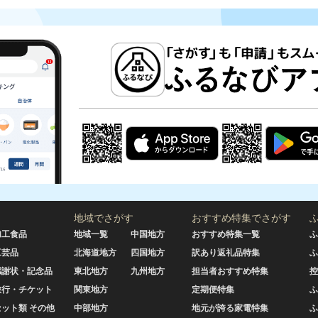
地域でさがす
おすすめ特集でさがす
加工食品
地域一覧
中国地方
おすすめ特集一覧
ふ
工芸品
北海道地方
四国地方
訳あり返礼品特集
ふ
感謝状・記念品
東北地方
九州地方
担当者おすすめ特集
控
旅行・チケット
関東地方
定期便特集
ふ
セット類 その他
中部地方
地元が誇る家電特集
ふ