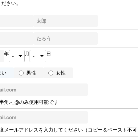
ください。
年
月
日
ない
男性
女性
半角.-_@のみ使用可能です
度メールアドレスを入力してください（コピー＆ペースト不可