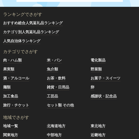
ランキングでさがす
おすすめ総合人気返礼品ランキング
カテゴリ別人気返礼品ランキング
人気自治体ランキング
カテゴリでさがす
肉・ハム類
米・パン
電化製品
果実類
魚介類
野菜類
酒・アルコール
お茶・飲料
お菓子・スイーツ
麺類
雑貨・日用品
卵
加工食品
工芸品
感謝状・記念品
旅行・チケット
セット類 その他
地域でさがす
地域一覧
北海道地方
東北地方
関東地方
中部地方
近畿地方