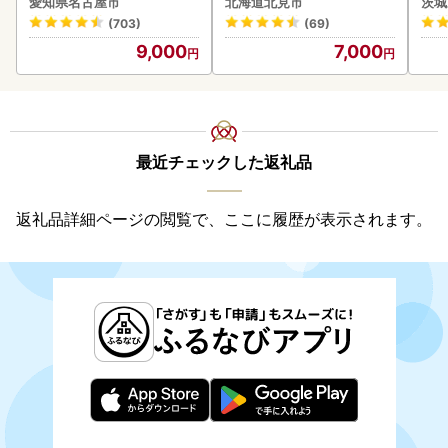
愛知県名古屋市
北海道北見市
茨城
g ( タマネギ たまねぎ 野菜
(703)
(69)
)【210-0003-2026】
9,000
7,000
最近チェックした返礼品
返礼品詳細ページの閲覧で、ここに履歴が表示されます。