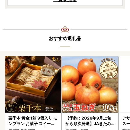
おすすめ返礼品
栗千本 黄金 1箱 9個入り モ
【予約：2026年9月上旬
アサ
ンブラン お菓子 スイーツ
から順次発送】JAきたみ
スー
デザート モンブラン 人気
らい産 玉ねぎ Lサイズ 10k
8本