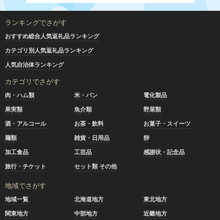
ランキングでさがす
おすすめ総合人気返礼品ランキング
カテゴリ別人気返礼品ランキング
人気自治体ランキング
カテゴリでさがす
肉・ハム類
米・パン
電化製品
果実類
魚介類
野菜類
酒・アルコール
お茶・飲料
お菓子・スイーツ
麺類
雑貨・日用品
卵
加工食品
工芸品
感謝状・記念品
旅行・チケット
セット類 その他
地域でさがす
地域一覧
北海道地方
東北地方
関東地方
中部地方
近畿地方