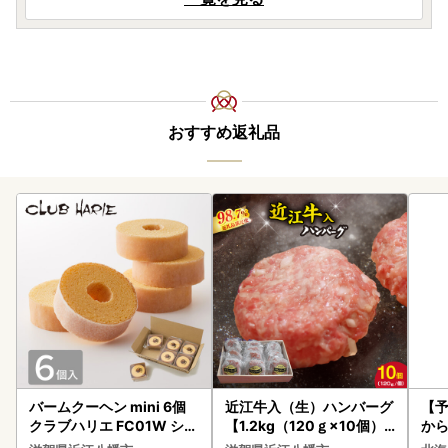
おすすめ返礼品
バームクーヘン mini 6個
近江牛入（生）ハンバーグ
【予
クラブハリエ FC01W シェ
【1.2kg（120ｇ×10個）
から
アボックス バウムクーヘ
】【AG09W】
らい