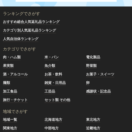
ランキングでさがす
おすすめ総合人気返礼品ランキング
カテゴリ別人気返礼品ランキング
人気自治体ランキング
カテゴリでさがす
肉・ハム類
米・パン
電化製品
果実類
魚介類
野菜類
酒・アルコール
お茶・飲料
お菓子・スイーツ
麺類
雑貨・日用品
卵
加工食品
工芸品
感謝状・記念品
旅行・チケット
セット類 その他
地域でさがす
地域一覧
北海道地方
東北地方
関東地方
中部地方
近畿地方