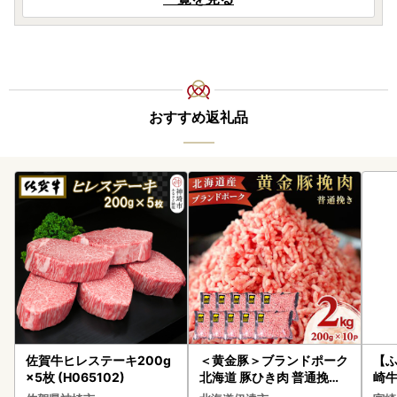
おすすめ返礼品
佐賀牛ヒレステーキ200g
＜黄金豚＞ブランドポーク
【ふ
×5枚 (H065102)
北海道 豚ひき肉 普通挽き
崎牛 
200g 10パック 計2kg
-VO