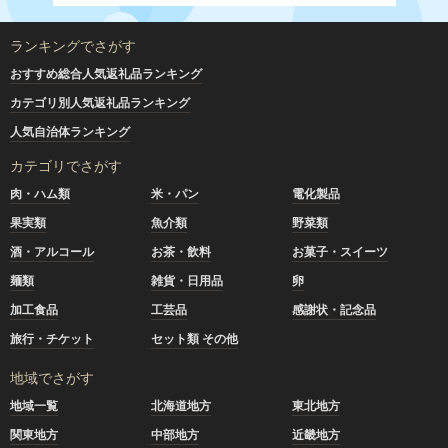
ランキングでさがす
おすすめ総合人気返礼品ランキング
カテゴリ別人気返礼品ランキング
人気自治体ランキング
カテゴリでさがす
肉・ハム類
米・パン
電化製品
果実類
魚介類
野菜類
酒・アルコール
お茶・飲料
お菓子・スイーツ
麺類
雑貨・日用品
卵
加工食品
工芸品
感謝状・記念品
旅行・チケット
セット類 その他
地域でさがす
地域一覧
北海道地方
東北地方
関東地方
中部地方
近畿地方