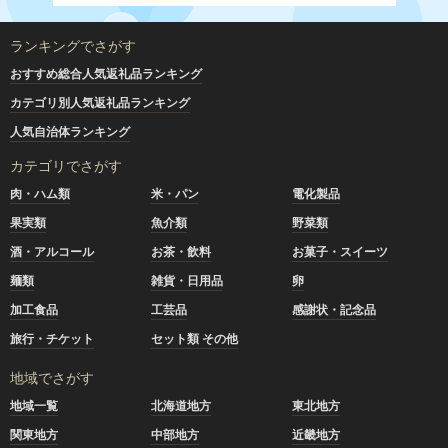
ランキングでさがす
おすすめ総合人気返礼品ランキング
カテゴリ別人気返礼品ランキング
人気自治体ランキング
カテゴリでさがす
肉・ハム類
米・パン
電化製品
果実類
魚介類
野菜類
酒・アルコール
お茶・飲料
お菓子・スイーツ
麺類
雑貨・日用品
卵
加工食品
工芸品
感謝状・記念品
旅行・チケット
セット類 その他
地域でさがす
地域一覧
北海道地方
東北地方
関東地方
中部地方
近畿地方