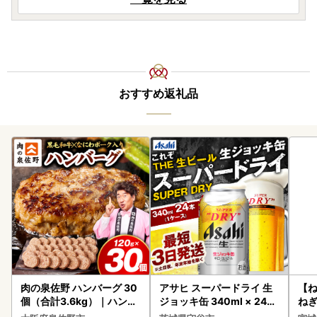
おすすめ返礼品
肉の泉佐野 ハンバーグ 30
アサヒ スーパードライ 生
【
個（合計3.6kg）｜ハンバ
ジョッキ缶 340ml × 24本
ねぎ
ーグ 訳あり 黒毛和牛×なに
(1ケース) ＜茨城工場＞ 缶