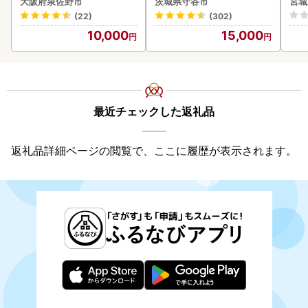
大阪府泉佐野市
茨城県守谷市
宮城
わポーク
ビール お酒 Asahi 守谷市
(22)
(302)
10,000
15,000
最近チェックした返礼品
返礼品詳細ページの閲覧で、ここに履歴が表示されます。