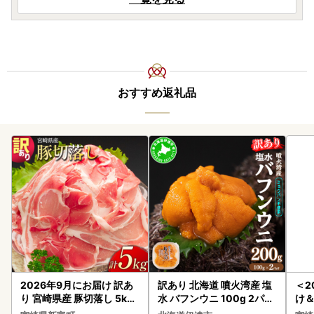
おすすめ返礼品
2026年9月にお届け 訳あ
訳あり 北海道 噴火湾産 塩
＜2
り 宮崎県産 豚切落し 5kg
水 バフンウニ 100g 2パッ
け
C325-2506-2609
ク 計200g 《アフター保証
もも