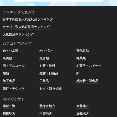
ランキングでさがす
おすすめ総合人気返礼品ランキング
カテゴリ別人気返礼品ランキング
人気自治体ランキング
カテゴリでさがす
肉・ハム類
米・パン
電化製品
果実類
魚介類
野菜類
酒・アルコール
お茶・飲料
お菓子・スイーツ
麺類
雑貨・日用品
卵
加工食品
工芸品
感謝状・記念品
旅行・チケット
セット類 その他
地域でさがす
地域一覧
北海道地方
東北地方
関東地方
中部地方
近畿地方