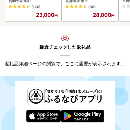
宮崎県新富町
北海道伊達市
宮崎
付き》うに ウニ 雲丹 海鮮
-00
(120)
(39)
海の幸 魚介類 ウニ丼 お寿
23,000
28,000
司 濃厚 無添加 産地直送 お
取り寄せ 山村水産 送料無
料
最近チェックした返礼品
返礼品詳細ページの閲覧で、ここに履歴が表示されます。