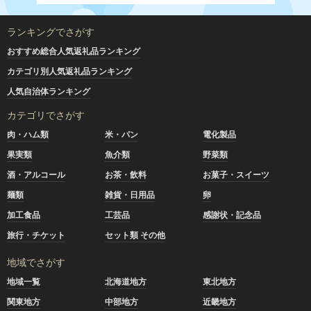
ランキングでさがす
おすすめ総合人気返礼品ランキング
カテゴリ別人気返礼品ランキング
人気自治体ランキング
カテゴリでさがす
肉・ハム類
米・パン
電化製品
果実類
魚介類
野菜類
酒・アルコール
お茶・飲料
お菓子・スイーツ
麺類
雑貨・日用品
卵
加工食品
工芸品
感謝状・記念品
旅行・チケット
セット類 その他
地域でさがす
地域一覧
北海道地方
東北地方
関東地方
中部地方
近畿地方