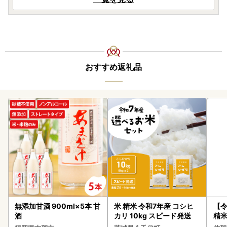
おすすめ返礼品
無添加甘酒 900ml×5本 甘
米 精米 令和7年産 コシヒ
【
酒
カリ 10kg スピード発送
精米 