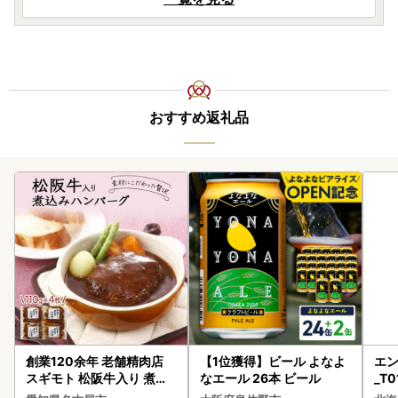
おすすめ返礼品
創業120余年 老舗精肉店
【1位獲得】ビール よなよ
エン
スギモト 松阪牛入り 煮込
なエール 26本 ビール
_T0
み ハンバーグ 110g×4枚