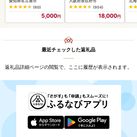
愛知県名古屋市
大阪府泉佐野市
北海
惣菜 お取り寄せ グルメ ハ
(60)
(954)
ンバーグ 冷凍
5,000
18,000
最近チェックした返礼品
返礼品詳細ページの閲覧で、ここに履歴が表示されます。