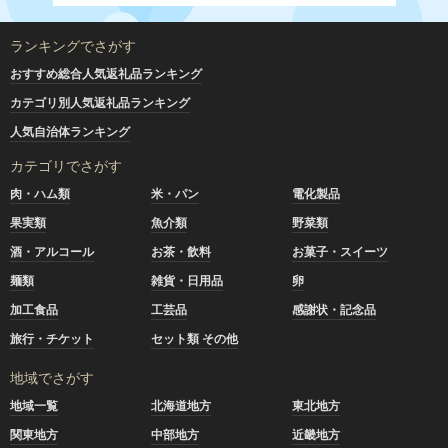
ランキングでさがす
おすすめ総合人気返礼品ランキング
カテゴリ別人気返礼品ランキング
人気自治体ランキング
カテゴリでさがす
肉・ハム類
米・パン
電化製品
果実類
魚介類
野菜類
酒・アルコール
お茶・飲料
お菓子・スイーツ
麺類
雑貨・日用品
卵
加工食品
工芸品
感謝状・記念品
旅行・チケット
セット類 その他
地域でさがす
地域一覧
北海道地方
東北地方
関東地方
中部地方
近畿地方