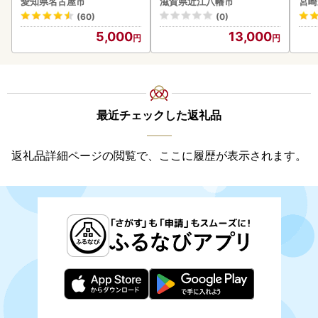
愛知県名古屋市
滋賀県近江八幡市
宮崎
惣菜 お取り寄せ グルメ ハ
(60)
(0)
ンバーグ 冷凍
5,000
13,000
最近チェックした返礼品
返礼品詳細ページの閲覧で、ここに履歴が表示されます。