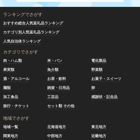
ランキングでさがす
おすすめ総合人気返礼品ランキング
カテゴリ別人気返礼品ランキング
人気自治体ランキング
カテゴリでさがす
肉・ハム類
米・パン
電化製品
果実類
魚介類
野菜類
酒・アルコール
お茶・飲料
お菓子・スイーツ
麺類
雑貨・日用品
卵
加工食品
工芸品
感謝状・記念品
旅行・チケット
セット類 その他
地域でさがす
地域一覧
北海道地方
東北地方
関東地方
中部地方
近畿地方