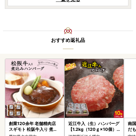
おすすめ返礼品
創業120余年 老舗精肉店
近江牛入（生）ハンバーグ
南国
スギモト 松阪牛入り 煮込
【1.2kg（120ｇ×10個）
だも
み ハンバーグ 110g×4枚
】【AG09W】
ス【