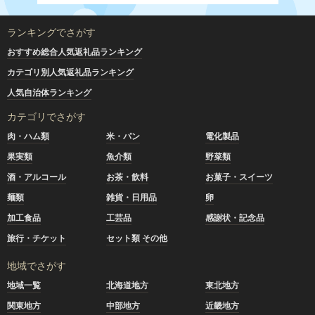
ランキングでさがす
おすすめ総合人気返礼品ランキング
カテゴリ別人気返礼品ランキング
人気自治体ランキング
カテゴリでさがす
肉・ハム類
米・パン
電化製品
果実類
魚介類
野菜類
酒・アルコール
お茶・飲料
お菓子・スイーツ
麺類
雑貨・日用品
卵
加工食品
工芸品
感謝状・記念品
旅行・チケット
セット類 その他
地域でさがす
地域一覧
北海道地方
東北地方
関東地方
中部地方
近畿地方