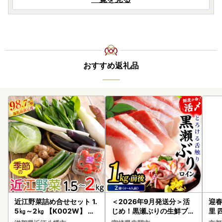
おすすめ返礼品
近江野菜詰め合せセット 1.
＜2026年9月発送分＞活
迎春
5㎏～2㎏ 【K002W】 野
じめ！黒瀬ぶりの生鮮ブリ
里 
菜 旬 新鮮
ロイン2節（1.0kg前後）_
20