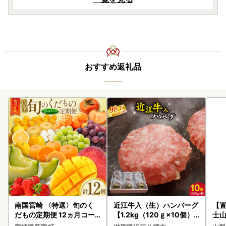
おすすめ返礼品
南国宮崎 〈特選〉旬のく
近江牛入（生）ハンバーグ
【置
だもの定期便 12ヵ月コー
【1.2kg（120ｇ×10個）
士山
ス【F84-25】
】【AG09W】
180