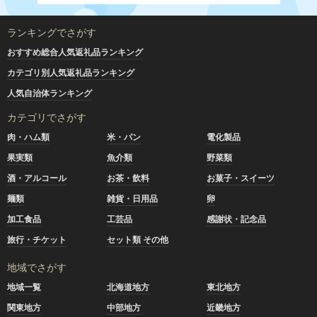
ランキングでさがす
おすすめ総合人気返礼品ランキング
カテゴリ別人気返礼品ランキング
人気自治体ランキング
カテゴリでさがす
肉・ハム類
米・パン
電化製品
果実類
魚介類
野菜類
酒・アルコール
お茶・飲料
お菓子・スイーツ
麺類
雑貨・日用品
卵
加工食品
工芸品
感謝状・記念品
旅行・チケット
セット類 その他
地域でさがす
地域一覧
北海道地方
東北地方
関東地方
中部地方
近畿地方