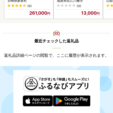
宮崎県新富町
滋賀県近江八幡市
山梨
(9)
(0)
261,000
13,000
最近チェックした返礼品
返礼品詳細ページの閲覧で、ここに履歴が表示されます。