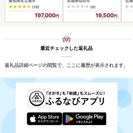
愛知県名古屋市
宮城県仙台市
北海
ファ
クラ
(19)
(0)
贈答
197,000
19,500
御中
い 
ル 
02
最近チェックした返礼品
返礼品詳細ページの閲覧で、ここに履歴が表示されます。