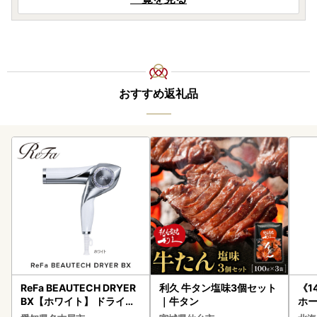
おすすめ返礼品
ReFa BEAUTECH DRYER
利久 牛タン塩味3個セット
《1
BX【ホワイト】 ドライヤ
｜牛タン
ホ
ー 美容 家電 ドライヤー リ
( 