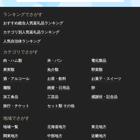
ランキングでさがす
おすすめ総合人気返礼品ランキング
カテゴリ別人気返礼品ランキング
人気自治体ランキング
カテゴリでさがす
肉・ハム類
米・パン
電化製品
果実類
魚介類
野菜類
酒・アルコール
お茶・飲料
お菓子・スイーツ
麺類
雑貨・日用品
卵
加工食品
工芸品
感謝状・記念品
旅行・チケット
セット類 その他
地域でさがす
地域一覧
北海道地方
東北地方
関東地方
中部地方
近畿地方