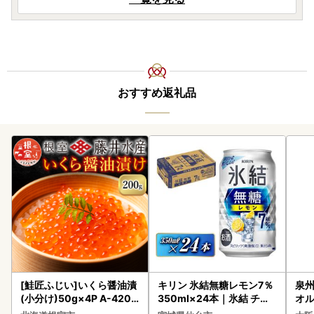
おすすめ返礼品
[鮭匠ふじい]いくら醤油漬
キリン 氷結無糖レモン7％
泉州
(小分け)50g×4P A-4209
350ml×24本｜氷結 チュ
オル
5
ーハイ 仙台市