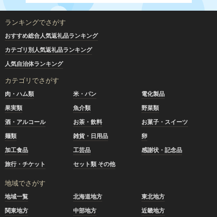
ランキングでさがす
おすすめ総合人気返礼品ランキング
カテゴリ別人気返礼品ランキング
人気自治体ランキング
カテゴリでさがす
肉・ハム類
米・パン
電化製品
果実類
魚介類
野菜類
酒・アルコール
お茶・飲料
お菓子・スイーツ
麺類
雑貨・日用品
卵
加工食品
工芸品
感謝状・記念品
旅行・チケット
セット類 その他
地域でさがす
地域一覧
北海道地方
東北地方
関東地方
中部地方
近畿地方