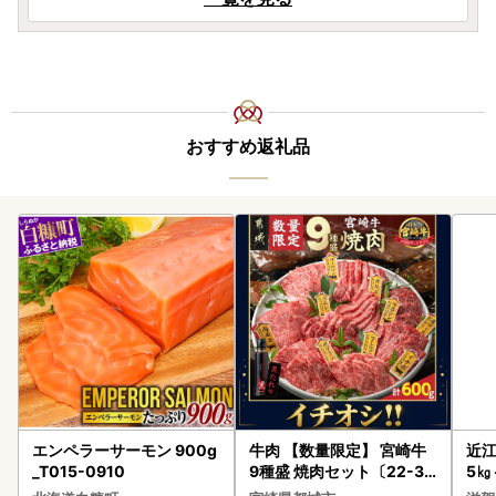
おすすめ返礼品
エンペラーサーモン 900g
牛肉 【数量限定】 宮崎牛
近江
_T015-0910
9種盛 焼肉セット〔22-31
5㎏
-006-600g〕都城 イチオ
菜 