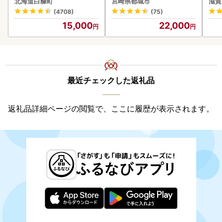
北海道白糠町
宮崎県都城市
滋賀
シ!! 牛肉
(4708)
(75)
15,000
22,000
最近チェックした返礼品
返礼品詳細ページの閲覧で、ここに履歴が表示されます。