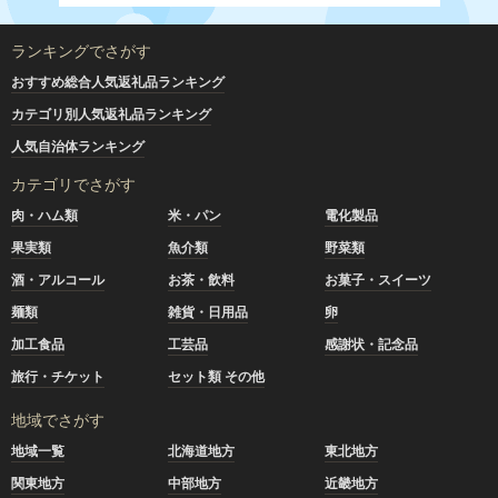
ランキングでさがす
おすすめ総合人気返礼品ランキング
カテゴリ別人気返礼品ランキング
人気自治体ランキング
カテゴリでさがす
肉・ハム類
米・パン
電化製品
果実類
魚介類
野菜類
酒・アルコール
お茶・飲料
お菓子・スイーツ
麺類
雑貨・日用品
卵
加工食品
工芸品
感謝状・記念品
旅行・チケット
セット類 その他
地域でさがす
地域一覧
北海道地方
東北地方
関東地方
中部地方
近畿地方