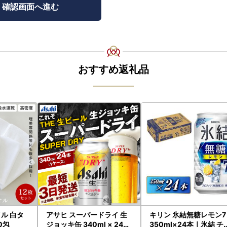
おすすめ返礼品
ル 白タ
アサヒ スーパードライ 生
キリン 氷結無糖レモン7
0匁
ジョッキ缶 340ml × 24本
350ml×24本｜氷結 チ