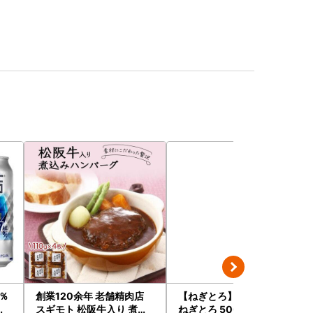
％
創業120余年 老舗精肉店
【ねぎとろ】7日以内発送
ュ
スギモト 松阪牛入り 煮込
ねぎとろ 500g(100g×5)