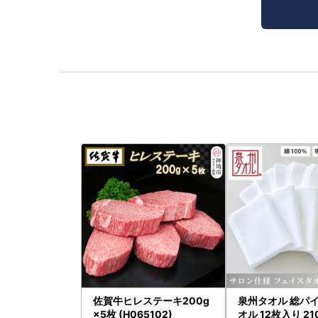
佐賀牛ヒレステーキ200g
泉州タオル 総パイ
×5枚 (H065102)
オル 12枚入り 21