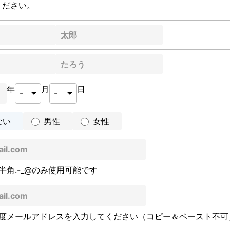
ください。
年
月
日
ない
男性
女性
半角.-_@のみ使用可能です
度メールアドレスを入力してください（コピー＆ペースト不可