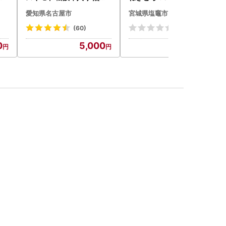
み ハンバーグ 110g×4枚
愛知県名古屋市
宮城県塩竈市
惣菜 お取り寄せ グルメ ハ
ンバーグ 冷凍
(60)
(0)
0
5,000
9,000