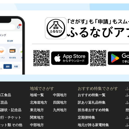
地域でさがす
おすすめ特集でさがす
加工食品
地域一覧
中国地方
おすすめ特集一覧
ふ
工芸品
北海道地方
四国地方
訳あり返礼品特集
ふ
感謝状・記念品
東北地方
九州地方
担当者おすすめ特集
控
旅行・チケット
関東地方
定期便特集
ふ
セット類 その他
中部地方
地元が誇る家電特集
ふ