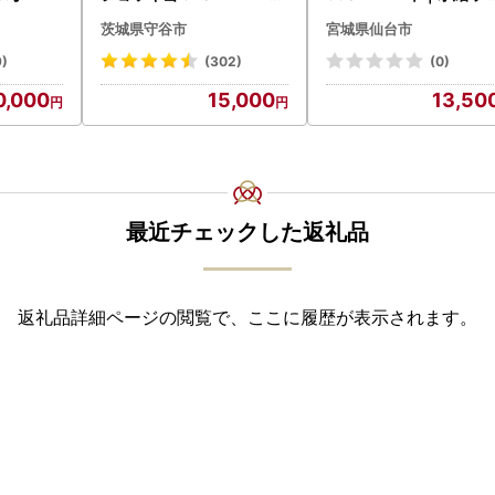
(1ケース) ＜茨城工場＞ 缶
ーハイ 仙台市
茨城県守谷市
宮城県仙台市
ビール お酒 Asahi 守谷市
9)
(302)
(0)
0,000
15,000
13,50
最近チェックした返礼品
返礼品詳細ページの閲覧で、ここに履歴が表示されます。