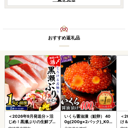
おすすめ返礼品
＜2026年9月発送分＞活
いくら醤油漬（鮭卵） 40
＜2
じめ！黒瀬ぶりの生鮮ブリ
0g(200g×2パック)_K02
け
ロイン2節（1.0kg前後）_
2-1676
もも