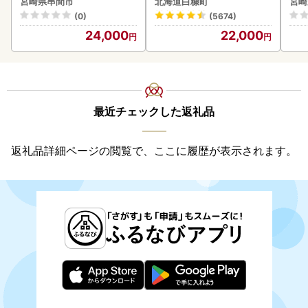
宮崎県串間市
北海道白糠町
宮崎
K001-012-2609
-00
(0)
(5674)
24,000
22,000
最近チェックした返礼品
返礼品詳細ページの閲覧で、ここに履歴が表示されます。