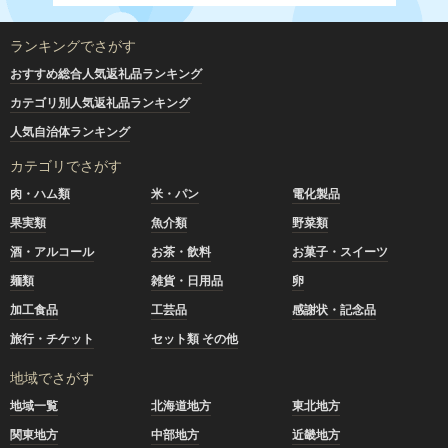
ランキングでさがす
おすすめ総合人気返礼品ランキング
カテゴリ別人気返礼品ランキング
人気自治体ランキング
カテゴリでさがす
肉・ハム類
米・パン
電化製品
果実類
魚介類
野菜類
酒・アルコール
お茶・飲料
お菓子・スイーツ
麺類
雑貨・日用品
卵
加工食品
工芸品
感謝状・記念品
旅行・チケット
セット類 その他
地域でさがす
地域一覧
北海道地方
東北地方
関東地方
中部地方
近畿地方