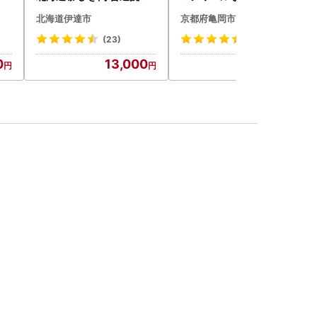
200g 10パック 計2kg
北海道伊達市
京都府亀岡市
(23)
(123)
0
13,000
59,000