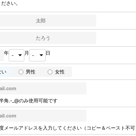
ください。
年
月
日
ない
男性
女性
半角.-_@のみ使用可能です
度メールアドレスを入力してください（コピー＆ペースト不可