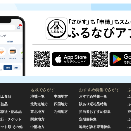
地域でさがす
おすすめ特集でさがす
加工食品
地域一覧
中国地方
おすすめ特集一覧
ふ
工芸品
北海道地方
四国地方
訳あり返礼品特集
ふ
感謝状・記念品
東北地方
九州地方
担当者おすすめ特集
控
旅行・チケット
関東地方
定期便特集
ふ
セット類 その他
中部地方
地元が誇る家電特集
ふ