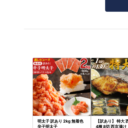
明太子 訳あり 2kg 無着色
【訳あり】 特大 
辛子明太子
4種 8切 西京漬け