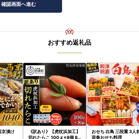
おすすめ返礼品
西京漬け
《訳あり》【虎杖浜加工】
おせち 白鳥 三段重 3人
切れたらこ 100ｇ×8個 80
迎春おせち料理