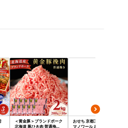
前
＜黄金豚＞ブランドポーク
おせち 京都三千院の里＆
北海道 豚ひき肉 普通挽き
マノワール おせち