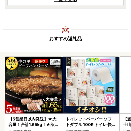
おすすめ返礼品
【5営業日以内発送】★大
トイレットペーパー ソフ
【置
容量！合計1.65kg！★訳
トダブル 100R トイレ 快
士山
あり・牛の里ビーフハンバ
速〔12-I5-TP100-R〕
180