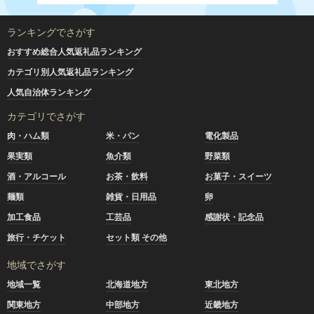
ランキングでさがす
おすすめ総合人気返礼品ランキング
カテゴリ別人気返礼品ランキング
人気自治体ランキング
カテゴリでさがす
肉・ハム類
米・パン
電化製品
果実類
魚介類
野菜類
酒・アルコール
お茶・飲料
お菓子・スイーツ
麺類
雑貨・日用品
卵
加工食品
工芸品
感謝状・記念品
旅行・チケット
セット類 その他
地域でさがす
地域一覧
北海道地方
東北地方
関東地方
中部地方
近畿地方