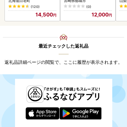
北海道白老町
宮崎県都城市
山梨
ーグ(110ｇ5枚入）×3 AG
(120)
(0)
058
14,500
12,000
最近チェックした返礼品
返礼品詳細ページの閲覧で、ここに履歴が表示されます。