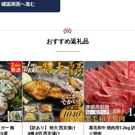
おすすめ返礼品
ガー 無
【訳あり】 特大 西京漬け
黒毛和牛 焼肉用1.2kg 
15尾
4種 8切 西京漬け
り焼肉