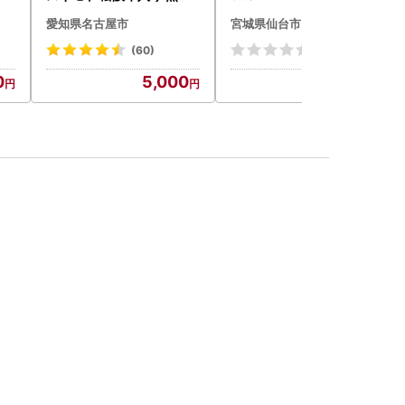
み ハンバーグ 110g×4枚
ーハイ 仙台市
愛知県名古屋市
宮城県仙台市
惣菜 お取り寄せ グルメ ハ
ンバーグ 冷凍
(60)
(0)
0
5,000
13,500