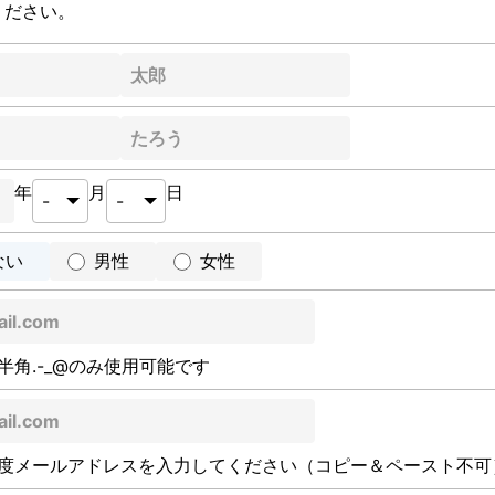
ください。
年
月
日
ない
男性
女性
半角.-_@のみ使用可能です
度メールアドレスを入力してください（コピー＆ペースト不可