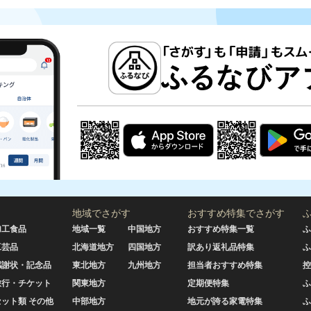
地域でさがす
おすすめ特集でさがす
加工食品
地域一覧
中国地方
おすすめ特集一覧
ふ
工芸品
北海道地方
四国地方
訳あり返礼品特集
ふ
感謝状・記念品
東北地方
九州地方
担当者おすすめ特集
控
旅行・チケット
関東地方
定期便特集
ふ
セット類 その他
中部地方
地元が誇る家電特集
ふ