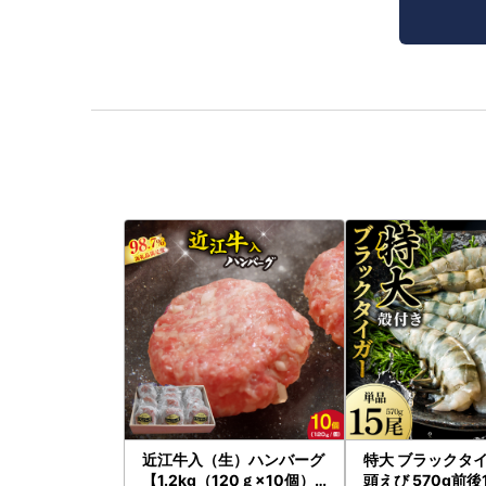
近江牛入（生）ハンバーグ
特大 ブラックタイ
【1.2kg（120ｇ×10個）
頭えび 570g前後