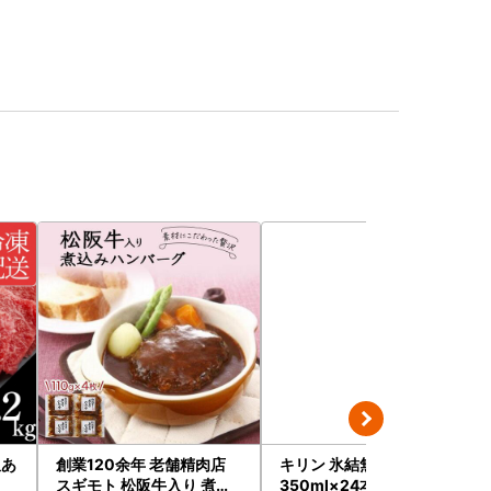
訳あ
創業120余年 老舗精肉店
キリン 氷結無糖レモン7％
スギモト 松阪牛入り 煮込
350ml×24本｜氷結 チュ