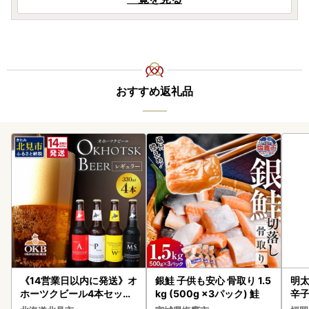
おすすめ返礼品
《14営業日以内に発送》オ
銀鮭 子供も安心 骨取り 1.5
明太
ホーツクビール4本セット
kg (500g ×3パック) 鮭
辛
( 飲料 飲み物 お酒 ビール