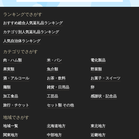
ランキングでさがす
おすすめ総合人気返礼品ランキング
カテゴリ別人気返礼品ランキング
人気自治体ランキング
カテゴリでさがす
肉・ハム類
米・パン
電化製品
果実類
魚介類
野菜類
酒・アルコール
お茶・飲料
お菓子・スイーツ
麺類
雑貨・日用品
卵
加工食品
工芸品
感謝状・記念品
旅行・チケット
セット類 その他
地域でさがす
地域一覧
北海道地方
東北地方
関東地方
中部地方
近畿地方