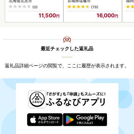
北海道北見市
宮城県塩竈市
福岡
クラフトビール 瓶ビール
(0)
(79)
贈答 ギフト 贈り物 お中元
11,500
16,000
御中元 お歳暮 御歳暮 お祝
い プレゼント モルトビー
ル 麦芽100% 熨斗 のし )【
028-0064】
最近チェックした返礼品
返礼品詳細ページの閲覧で、ここに履歴が表示されます。