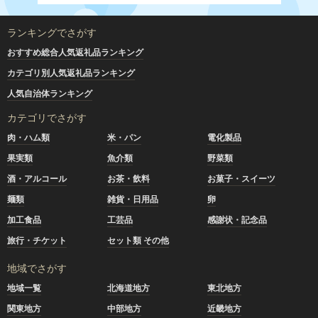
ランキングでさがす
おすすめ総合人気返礼品ランキング
カテゴリ別人気返礼品ランキング
人気自治体ランキング
カテゴリでさがす
肉・ハム類
米・パン
電化製品
果実類
魚介類
野菜類
酒・アルコール
お茶・飲料
お菓子・スイーツ
麺類
雑貨・日用品
卵
加工食品
工芸品
感謝状・記念品
旅行・チケット
セット類 その他
地域でさがす
地域一覧
北海道地方
東北地方
関東地方
中部地方
近畿地方