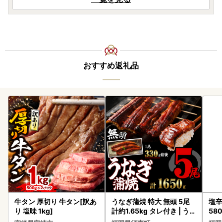
おすすめ返礼品
牛タン 厚切り 牛タン[訳あ
うなぎ蒲焼 特大 無頭 5尾
塩辛
り 塩味 1kg]
計約1.65kg タレ付き | う
58
なぎ蒲焼