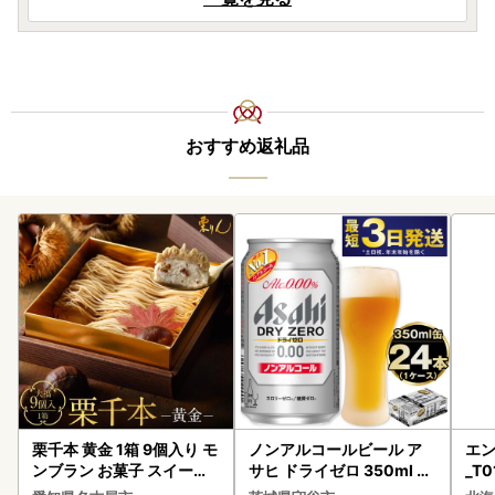
おすすめ返礼品
栗千本 黄金 1箱 9個入り モ
ノンアルコールビール ア
エン
ンブラン お菓子 スイーツ
サヒ ドライゼロ 350ml 24
_T0
デザート モンブラン 人気
本 ノンアル ビール asashi