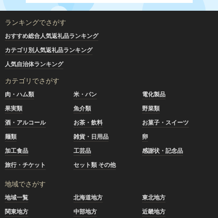
ランキングでさがす
おすすめ総合人気返礼品ランキング
カテゴリ別人気返礼品ランキング
人気自治体ランキング
カテゴリでさがす
肉・ハム類
米・パン
電化製品
果実類
魚介類
野菜類
酒・アルコール
お茶・飲料
お菓子・スイーツ
麺類
雑貨・日用品
卵
加工食品
工芸品
感謝状・記念品
旅行・チケット
セット類 その他
地域でさがす
地域一覧
北海道地方
東北地方
関東地方
中部地方
近畿地方