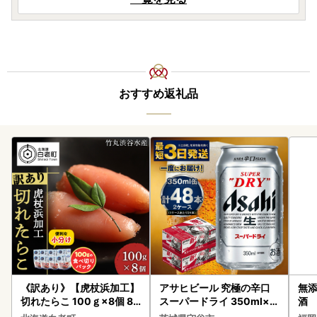
おすすめ返礼品
《訳あり》【虎杖浜加工】
アサヒビール 究極の辛口
無添
切れたらこ 100ｇ×8個 80
スーパードライ 350ml×4
酒
0g AK081
8本 ビール