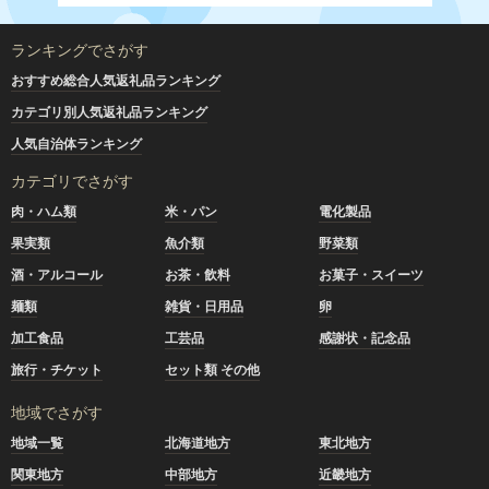
ランキングでさがす
おすすめ総合人気返礼品ランキング
カテゴリ別人気返礼品ランキング
人気自治体ランキング
カテゴリでさがす
肉・ハム類
米・パン
電化製品
果実類
魚介類
野菜類
酒・アルコール
お茶・飲料
お菓子・スイーツ
麺類
雑貨・日用品
卵
加工食品
工芸品
感謝状・記念品
旅行・チケット
セット類 その他
地域でさがす
地域一覧
北海道地方
東北地方
関東地方
中部地方
近畿地方