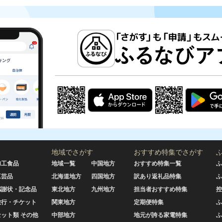
地域でさがす
おすすめ特集でさがす
加工食品
地域一覧
中国地方
おすすめ特集一覧
ふ
工芸品
北海道地方
四国地方
訳あり返礼品特集
ふ
感謝状・記念品
東北地方
九州地方
担当者おすすめ特集
控
旅行・チケット
関東地方
定期便特集
ふ
セット類 その他
中部地方
地元が誇る家電特集
ふ