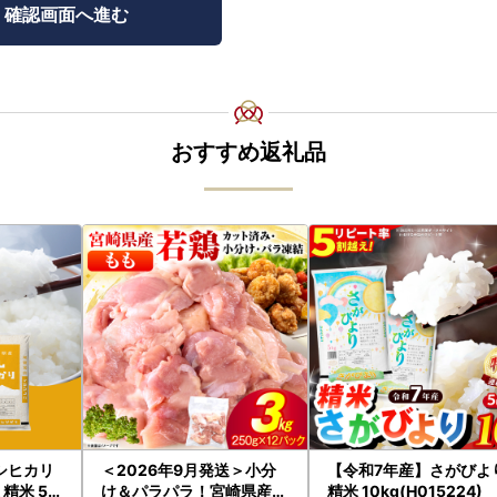
おすすめ返礼品
シヒカリ
＜2026年9月発送＞小分
【令和7年産】さがびよ
精米 5k
け＆パラパラ！宮崎県産鶏
精米 10kg(H015224)