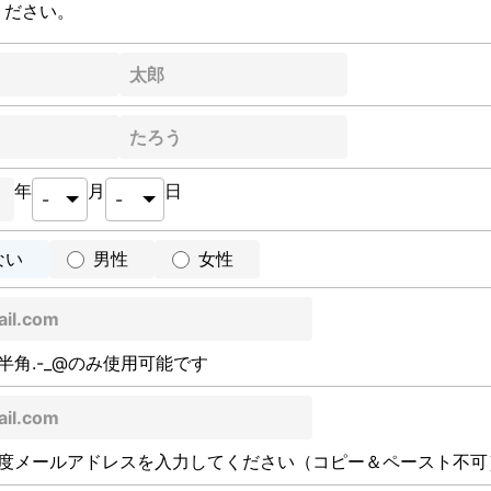
ください。
年
月
日
ない
男性
女性
半角.-_@のみ使用可能です
度メールアドレスを入力してください（コピー＆ペースト不可