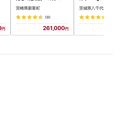
ス【F84-25】
宮崎県新富町
茨城県八千代町
(9)
(336)
0
261,000
16,000