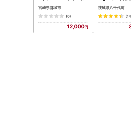
速〔12-I5-TP100-R〕
g x 1袋 白米 茨
宮崎県都城市
茨城県八千代町
町
(0)
(1
12,000