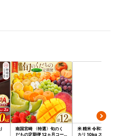
り
南国宮崎 〈特選〉旬のく
米 精米 令和7年産 コシヒ
だもの定期便 12ヵ月コー
カリ 10kg スピード発送