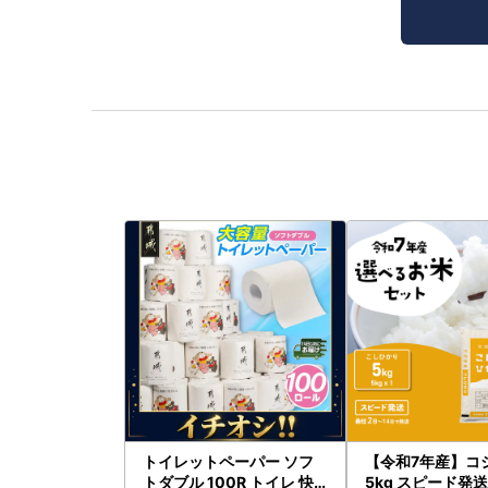
トイレットペーパー ソフ
【令和7年産】コ
トダブル 100R トイレ 快
5kg スピード発送 