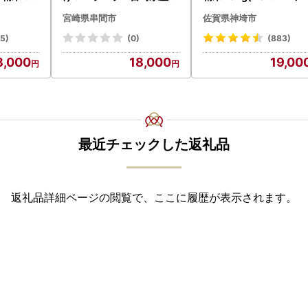
城県 八千代
ももカット合計3kg_K043
宮崎県串間市
佐賀県神埼市
-009-2609
45)
(0)
(883)
8,000
18,000
19,00
最近チェックした返礼品
返礼品詳細ページの閲覧で、ここに履歴が表示されます。