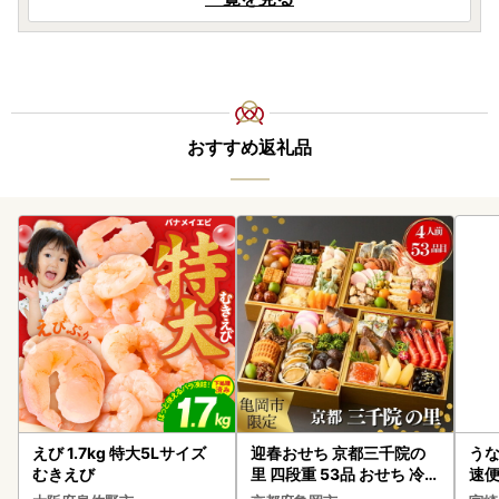
おすすめ返礼品
えび 1.7kg 特大5Lサイズ
迎春おせち 京都三千院の
うな
むきえび
里 四段重 53品 おせち 冷蔵
速便
2027 先行予約
g以