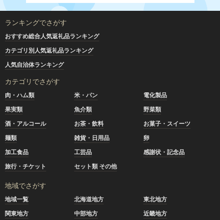
ランキングでさがす
おすすめ総合人気返礼品ランキング
カテゴリ別人気返礼品ランキング
人気自治体ランキング
カテゴリでさがす
肉・ハム類
米・パン
電化製品
果実類
魚介類
野菜類
酒・アルコール
お茶・飲料
お菓子・スイーツ
麺類
雑貨・日用品
卵
加工食品
工芸品
感謝状・記念品
旅行・チケット
セット類 その他
地域でさがす
地域一覧
北海道地方
東北地方
関東地方
中部地方
近畿地方