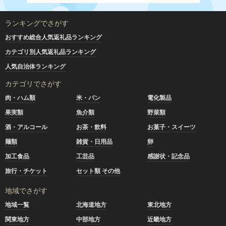
ランキングでさがす
おすすめ総合人気返礼品ランキング
カテゴリ別人気返礼品ランキング
人気自治体ランキング
カテゴリでさがす
肉・ハム類
米・パン
電化製品
果実類
魚介類
野菜類
酒・アルコール
お茶・飲料
お菓子・スイーツ
麺類
雑貨・日用品
卵
加工食品
工芸品
感謝状・記念品
旅行・チケット
セット類 その他
地域でさがす
地域一覧
北海道地方
東北地方
関東地方
中部地方
近畿地方