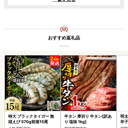
おすすめ返礼品
特大 ブラックタイガー 無
牛タン 厚切り 牛タン[訳あ
明太
頭えび 570g前後15尾
り 塩味 1kg]
辛