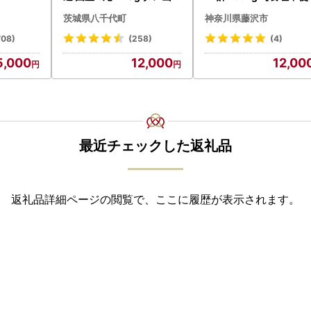
付き うな重 ひつまぶし 訳
】
茨城県八千代町
神奈川県藤沢市
あり 茨城 ウナギ 鰻 個包装
人気 美味しい 小分け 八千
708)
(258)
(4)
代町
5,000
12,000
12,00
最近チェックした返礼品
返礼品詳細ページの閲覧で、ここに履歴が表示されます。