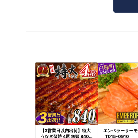
【3営業日以内出荷】特大
エンペラーサーモン
うなぎ蒲焼 4尾 無頭 840g
_T015-0910