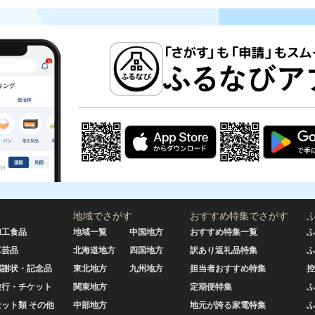
地域でさがす
おすすめ特集でさがす
加工食品
地域一覧
中国地方
おすすめ特集一覧
ふ
工芸品
北海道地方
四国地方
訳あり返礼品特集
ふ
感謝状・記念品
東北地方
九州地方
担当者おすすめ特集
控
旅行・チケット
関東地方
定期便特集
ふ
セット類 その他
中部地方
地元が誇る家電特集
ふ