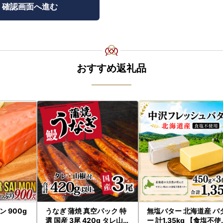
おすすめ返礼品
 900g
うなぎ 蒲焼 真空パック 特
無塩バター 北海道産 バ
選 国産 3尾 420g タレ山椒
ー 計1.35kg 【食塩不使