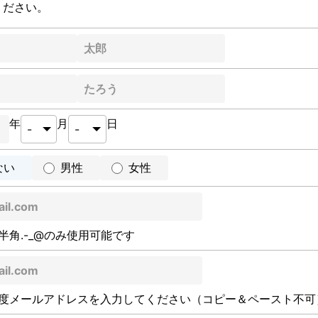
ください。
年
月
日
ない
男性
女性
半角.-_@のみ使用可能です
度メールアドレスを入力してください（コピー＆ペースト不可