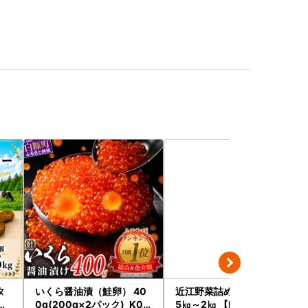
タ
いくら醤油漬（鮭卵） 40
近江野菜詰め合せセット 1.
用
0g(200g×2パック)_K02
5㎏～2㎏ 【K002W】 野