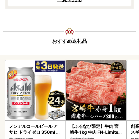
おすすめ返礼品
ノンアルコールビール ア
【ふるなび限定】牛肉 宮
創業
サヒ ドライゼロ 350ml 24
崎牛 1kg 牛肉 FN-Limited
スギ
本 ノンアル ビール asashi
-VO
み 