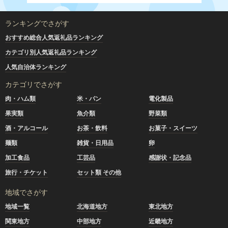
ランキングでさがす
おすすめ総合人気返礼品ランキング
カテゴリ別人気返礼品ランキング
人気自治体ランキング
カテゴリでさがす
肉・ハム類
米・パン
電化製品
果実類
魚介類
野菜類
酒・アルコール
お茶・飲料
お菓子・スイーツ
麺類
雑貨・日用品
卵
加工食品
工芸品
感謝状・記念品
旅行・チケット
セット類 その他
地域でさがす
地域一覧
北海道地方
東北地方
関東地方
中部地方
近畿地方