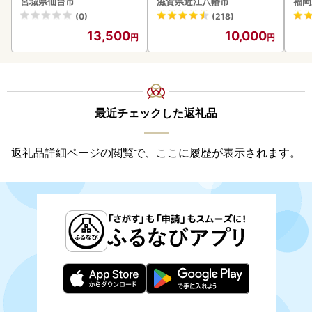
宮城県仙台市
滋賀県近江八幡市
福岡
ン
(0)
(218)
13,500
10,000
最近チェックした返礼品
返礼品詳細ページの閲覧で、ここに履歴が表示されます。