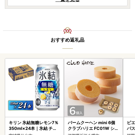
おすすめ返礼品
キリン 氷結無糖レモン7％
バームクーヘン mini 6個
ピエ
350ml×24本｜氷結 チュ
クラブハリエ FC01W シェ
パス
ーハイ 仙台市
アボックス バウムクーヘ