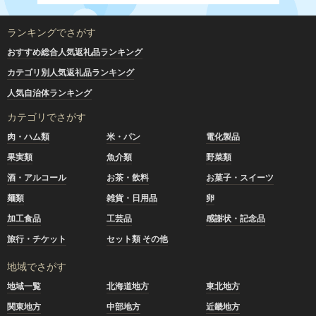
ランキングでさがす
おすすめ総合人気返礼品ランキング
カテゴリ別人気返礼品ランキング
人気自治体ランキング
カテゴリでさがす
肉・ハム類
米・パン
電化製品
果実類
魚介類
野菜類
酒・アルコール
お茶・飲料
お菓子・スイーツ
麺類
雑貨・日用品
卵
加工食品
工芸品
感謝状・記念品
旅行・チケット
セット類 その他
地域でさがす
地域一覧
北海道地方
東北地方
関東地方
中部地方
近畿地方