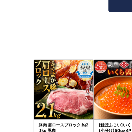
豚肉 肩ロースブロック 約2
[鮭匠ふじい]い
.1kg 豚肉
(小分け)50g×4P 