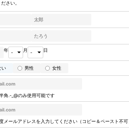
ください。
年
月
日
ない
男性
女性
半角.-_@のみ使用可能です
度メールアドレスを入力してください（コピー＆ペースト不可