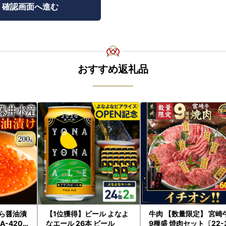
おすすめ返礼品
くら醤油漬
【1位獲得】ビール よなよ
牛肉 【数量限定】 宮崎
A-4209
なエール 26本 ビール
9種盛 焼肉セット〔22-