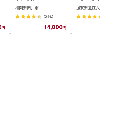
チオ
菜 旬 新鮮
福岡県田川市
滋賀県近江八幡市
(298)
(117)
0
14,000
9,000