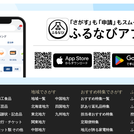
地域でさがす
おすすめ特集でさがす
加工食品
地域一覧
中国地方
おすすめ特集一覧
ふ
工芸品
北海道地方
四国地方
訳あり返礼品特集
ふ
感謝状・記念品
東北地方
九州地方
担当者おすすめ特集
控
旅行・チケット
関東地方
定期便特集
ふ
セット類 その他
中部地方
地元が誇る家電特集
ふ