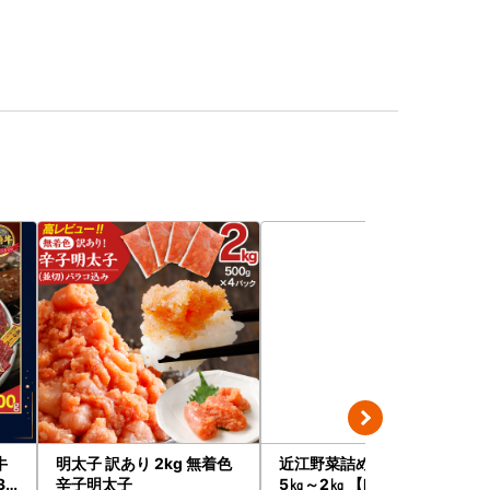
牛
明太子 訳あり 2kg 無着色
近江野菜詰め合せセット 1.
31
辛子明太子
5㎏～2㎏ 【K002W】 野