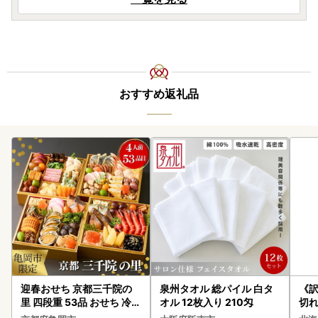
おすすめ返礼品
迎春おせち 京都三千院の
泉州タオル 総パイル 白タ
《
里 四段重 53品 おせち 冷蔵
オル 12枚入り 210匁
切れ
2027 先行予約
0g 