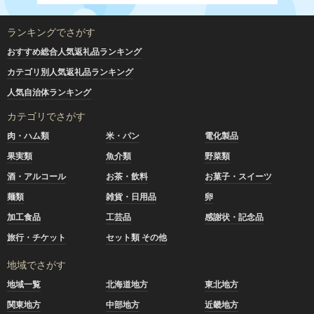
ランキングでさがす
おすすめ総合人気返礼品ランキング
カテゴリ別人気返礼品ランキング
人気自治体ランキング
カテゴリでさがす
肉・ハム類
米・パン
電化製品
果実類
魚介類
野菜類
酒・アルコール
お茶・飲料
お菓子・スイーツ
麺類
雑貨・日用品
卵
加工食品
工芸品
感謝状・記念品
旅行・チケット
セット類 その他
地域でさがす
地域一覧
北海道地方
東北地方
関東地方
中部地方
近畿地方