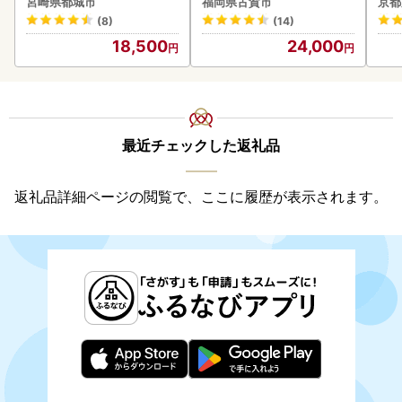
宮崎県都城市
福岡県古賀市
京都
(8)
(14)
18,500
24,000
最近チェックした返礼品
返礼品詳細ページの閲覧で、ここに履歴が表示されます。