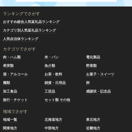
ランキングでさがす
おすすめ総合人気返礼品ランキング
カテゴリ別人気返礼品ランキング
人気自治体ランキング
カテゴリでさがす
肉・ハム類
米・パン
電化製品
果実類
魚介類
野菜類
酒・アルコール
お茶・飲料
お菓子・スイーツ
麺類
雑貨・日用品
卵
加工食品
工芸品
感謝状・記念品
旅行・チケット
セット類 その他
地域でさがす
地域一覧
北海道地方
東北地方
関東地方
中部地方
近畿地方