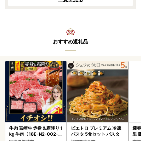
おすすめ返礼品
牛肉 宮崎牛 赤身＆霜降り 1
ピエトロ プレミアム 冷凍
迎春
kg 牛肉〔18E-N2-002-1
パスタ 5食セット パスタ
里 
kg-S4A6-CF〕
20