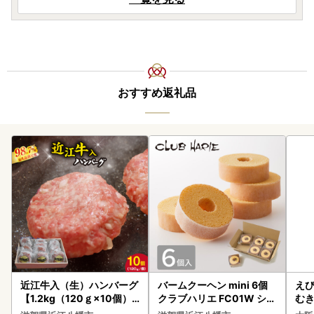
おすすめ返礼品
近江牛入（生）ハンバーグ
バームクーヘン mini 6個
えび
【1.2kg（120ｇ×10個）
クラブハリエ FC01W シェ
む
】【AG09W】
アボックス バウムクーヘ