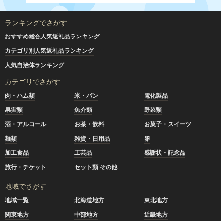
ランキングでさがす
おすすめ総合人気返礼品ランキング
カテゴリ別人気返礼品ランキング
人気自治体ランキング
カテゴリでさがす
肉・ハム類
米・パン
電化製品
果実類
魚介類
野菜類
酒・アルコール
お茶・飲料
お菓子・スイーツ
麺類
雑貨・日用品
卵
加工食品
工芸品
感謝状・記念品
旅行・チケット
セット類 その他
地域でさがす
地域一覧
北海道地方
東北地方
関東地方
中部地方
近畿地方