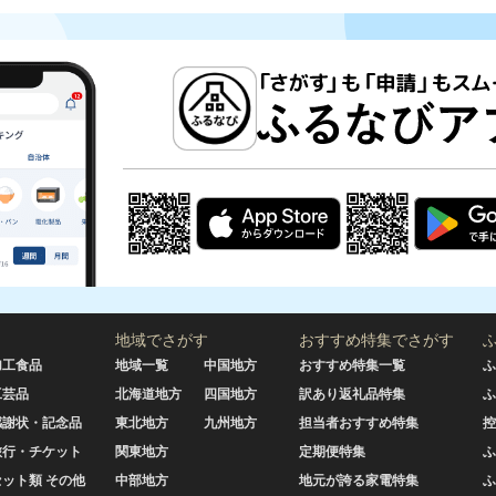
地域でさがす
おすすめ特集でさがす
加工食品
地域一覧
中国地方
おすすめ特集一覧
ふ
工芸品
北海道地方
四国地方
訳あり返礼品特集
ふ
感謝状・記念品
東北地方
九州地方
担当者おすすめ特集
控
旅行・チケット
関東地方
定期便特集
ふ
セット類 その他
中部地方
地元が誇る家電特集
ふ