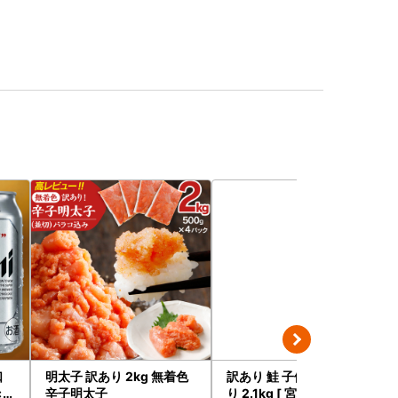
口
明太子 訳あり 2kg 無着色
訳あり 鮭 子供も安心 骨取
×4
辛子明太子
り 2.1kg [ 宮城県 塩竈市 ]