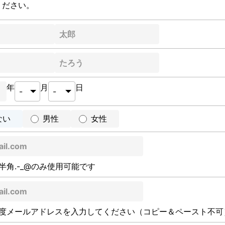
ください。
年
月
日
ない
男性
女性
半角.-_@のみ使用可能です
度メールアドレスを入力してください（コピー＆ペースト不可