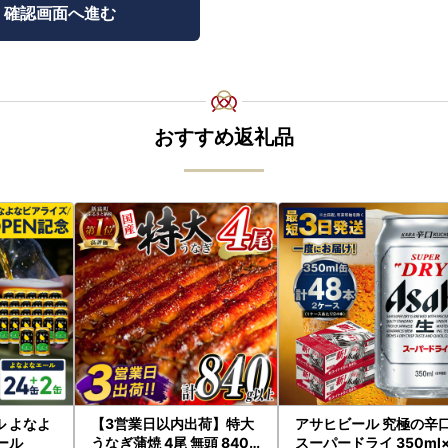
おすすめ返礼品
ル よなよ
【3営業日以内出荷】特大
アサヒビール 究極の辛
ビール
うなぎ蒲焼 4尾 無頭 840g
スーパードライ 350ml