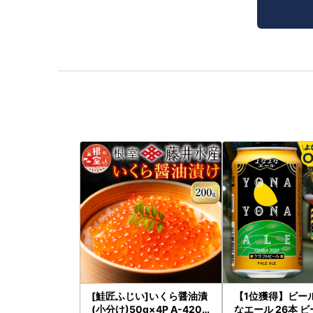
[鮭匠ふじい]いくら醤油漬
【1位獲得】ビー
(小分け)50g×4P A-4209
なエール 26本 