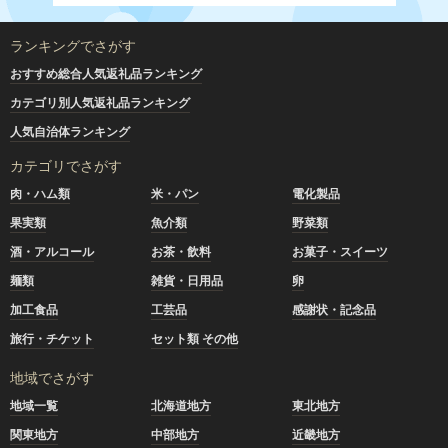
ランキングでさがす
おすすめ総合人気返礼品ランキング
カテゴリ別人気返礼品ランキング
人気自治体ランキング
カテゴリでさがす
肉・ハム類
米・パン
電化製品
果実類
魚介類
野菜類
酒・アルコール
お茶・飲料
お菓子・スイーツ
麺類
雑貨・日用品
卵
加工食品
工芸品
感謝状・記念品
旅行・チケット
セット類 その他
地域でさがす
地域一覧
北海道地方
東北地方
関東地方
中部地方
近畿地方