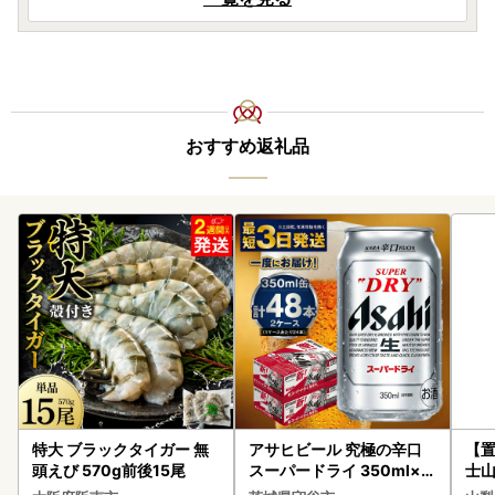
おすすめ返礼品
特大 ブラックタイガー 無
アサヒビール 究極の辛口
【置
頭えび 570g前後15尾
スーパードライ 350ml×4
士山
8本 ビール
BK1